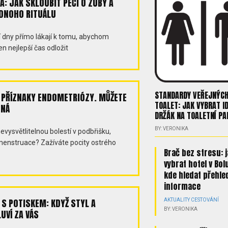
: JAK SKLOUBIT PÉČI O ZUBY A
DNOHO RITUÁLU
 dny přímo lákají k tomu, abychom
en nejlepší čas odložit
STANDARDY VEŘEJNÝC
PŘÍZNAKY ENDOMETRIÓZY. MŮŽETE
TOALET: JAK VYBRAT I
DNÁ
DRŽÁK NA TOALETNÍ PA
BY: VERONIKA
nevysvětlitelnou bolestí v podbřišku,
nstruace? Zažíváte pocity ostrého
Brač bez stresu: 
vybrat hotel v Bol
kde hledat přehle
informace
 S POTISKEM: KDYŽ STYL A
AKTUALITY
CESTOVÁNÍ
BY: VERONIKA
UVÍ ZA VÁS