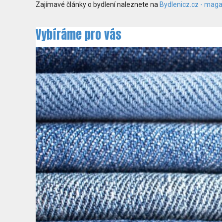
Zajímavé články o bydlení naleznete na
Bydlenicz.cz - maga
Vybíráme pro vás