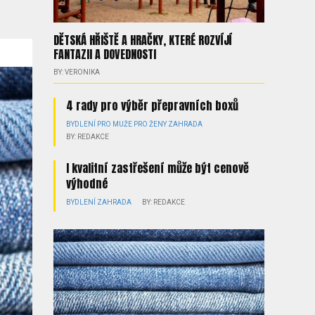
DĚTSKÁ HŘIŠTĚ A HRAČKY, KTERÉ ROZVÍJÍ
FANTAZII A DOVEDNOSTI
BY: VERONIKA
4 rady pro výběr přepravních boxů
BYDLENÍ
PRO MUŽE
PRO ŽENY
ZAHRADA
BY: REDAKCE
I kvalitní zastřešení může být cenově
výhodné
BYDLENÍ
ZAHRADA
BY: REDAKCE