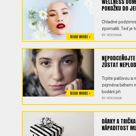
WELLNESS DOMA
POKOŽKU DO JE
Chladné podzimní
zpomalili. Teď je t
BY: VERONIKA
READ MORE >
NEPODCEŇUJTE 
ZŮSTAT NEPLO
Trpíte palčivou a 
zejména během me
bodání při
READ MORE >
BY: VERONIKA
DÁRKY A TRIČKA
NÁPADITOST ML