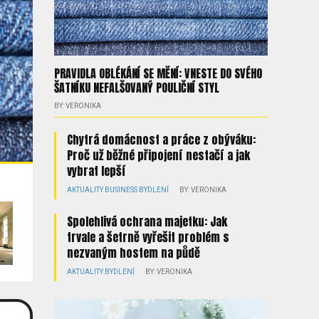
PRAVIDLA OBLÉKÁNÍ SE MĚNÍ: VNESTE DO SVÉHO
ŠATNÍKU NEFALŠOVANÝ POULIČNÍ STYL
BY: VERONIKA
Chytrá domácnost a práce z obýváku:
Proč už běžné připojení nestačí a jak
vybrat lepší
BY: VERONIKA
AKTUALITY
BUSINESS
BYDLENÍ
BY: VERONIKA
Spolehlivá ochrana majetku: Jak
trvale a šetrně vyřešit problém s
nezvaným hostem na půdě
AKTUALITY
BYDLENÍ
BY: VERONIKA