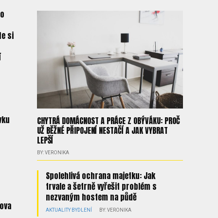
do
e si
s
í
vku
CHYTRÁ DOMÁCNOST A PRÁCE Z OBÝVÁKU: PROČ
UŽ BĚŽNÉ PŘIPOJENÍ NESTAČÍ A JAK VYBRAT
LEPŠÍ
BY: VERONIKA
Spolehlivá ochrana majetku: Jak
trvale a šetrně vyřešit problém s
nezvaným hostem na půdě
ova
AKTUALITY
BYDLENÍ
BY: VERONIKA