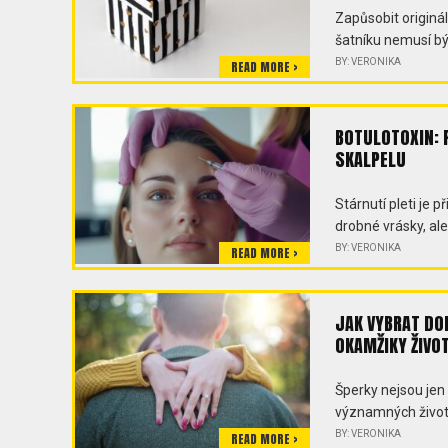
Zapůsobit origin
šatníku nemusí bý
BY: VERONIKA
READ MORE >
BOTULOTOXIN: 
SKALPELU
Stárnutí pleti je 
drobné vrásky, ale
BY: VERONIKA
READ MORE >
JAK VYBRAT DO
OKAMŽIKY ŽIVO
Šperky nejsou jen 
významných životn
BY: VERONIKA
READ MORE >