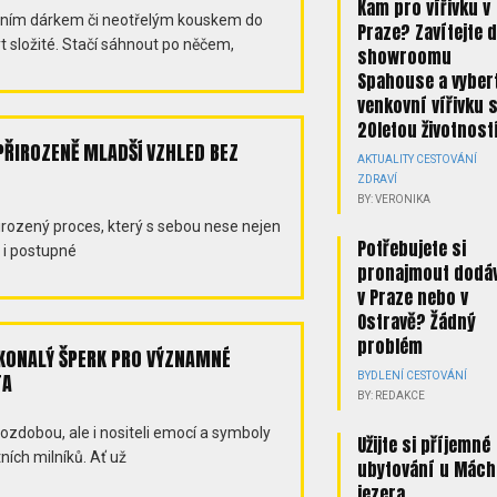
Kam pro vířivku v
álním dárkem či neotřelým kouskem do
Praze? Zavítejte 
t složité. Stačí sáhnout po něčem,
showroomu
Spahouse a vybert
venkovní vířivku 
20letou životnost
PŘIROZENĚ MLADŠÍ VZHLED BEZ
AKTUALITY
CESTOVÁNÍ
ZDRAVÍ
BY: VERONIKA
přirozený proces, který s sebou nese nejen
Potřebujete si
 i postupné
pronajmout dodá
v Praze nebo v
Ostravě? Žádný
problém
KONALÝ ŠPERK PRO VÝZNAMNÉ
TA
BYDLENÍ
CESTOVÁNÍ
BY: REDAKCE
ozdobou, ale i nositeli emocí a symboly
Užijte si příjemné
ích milníků. Ať už
ubytování u Mách
jezera