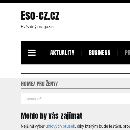
Eso-cz.cz
Hvězdný magazín
AKTUALITY
BUSINESS
PR
HOME
PRO ŽENY
Mohlo by vás zajímat
Nejširší výběr
úhlových brusek
, díky kterým bude leštění, br