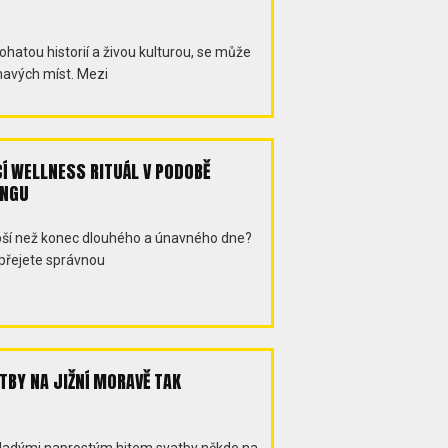
ohatou historií a živou kulturou, se může
mavých míst. Mezi
Í WELLNESS RITUÁL V PODOBĚ
INGU
 lepší než konec dlouhého a únavného dne?
opřejete správnou
TBY NA JIŽNÍ MORAVĚ TAK
ladými naprostým hitem svatby někde na