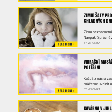
ZIMNÍ ŠATY PRO
CHLADNÝCH DN
Zima neznamená, 
Naopak! Správně 
BY: VERONIKA
READ MORE >
VIBRAČNÍ MASÁŽ
POTĚŠENÍ
Každá z nás si zas
můžeme uvolnit a
BY: VERONIKA
READ MORE >
KAVÁRNA V JIHL