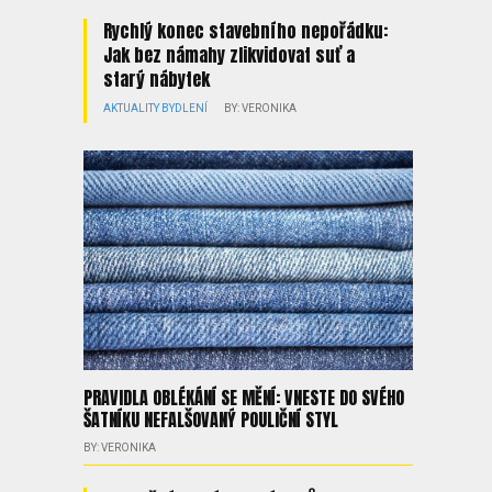
Rychlý konec stavebního nepořádku:
Jak bez námahy zlikvidovat suť a
starý nábytek
AKTUALITY
BYDLENÍ
BY: VERONIKA
PRAVIDLA OBLÉKÁNÍ SE MĚNÍ: VNESTE DO SVÉHO
ŠATNÍKU NEFALŠOVANÝ POULIČNÍ STYL
BY: VERONIKA