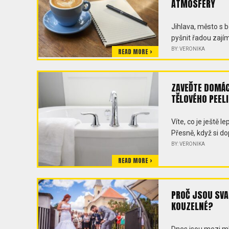
ATMOSFÉRY
Jihlava, město s b
pyšnit řadou zají
BY: VERONIKA
READ MORE >
ZAVEĎTE DOMÁC
TĚLOVÉHO PEEL
Víte, co je ještě
Přesně, když si d
BY: VERONIKA
READ MORE >
PROČ JSOU SVA
KOUZELNÉ?
Dnes jsou mezi m