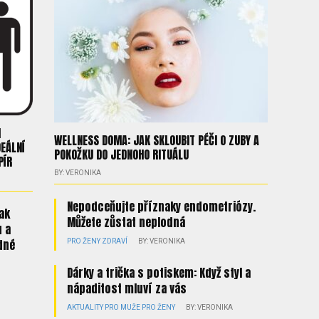
H
WELLNESS DOMA: JAK SKLOUBIT PÉČI O ZUBY A
DEÁLNÍ
POKOŽKU DO JEDNOHO RITUÁLU
PÍR
BY: VERONIKA
Nepodceňujte příznaky endometriózy.
jak
Můžete zůstat neplodná
u a
dné
PRO ŽENY
ZDRAVÍ
BY: VERONIKA
Dárky a trička s potiskem: Když styl a
nápaditost mluví za vás
AKTUALITY
PRO MUŽE
PRO ŽENY
BY: VERONIKA