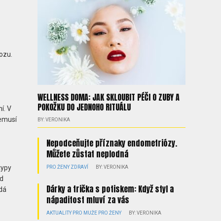
ozu.
WELLNESS DOMA: JAK SKLOUBIT PÉČI O ZUBY A
POKOŽKU DO JEDNOHO RITUÁLU
í. V
nemusí
BY: VERONIKA
Nepodceňujte příznaky endometriózy.
Můžete zůstat neplodná
typy
PRO ŽENY
ZDRAVÍ
BY: VERONIKA
ad
Dárky a trička s potiskem: Když styl a
 dá
nápaditost mluví za vás
AKTUALITY
PRO MUŽE
PRO ŽENY
BY: VERONIKA