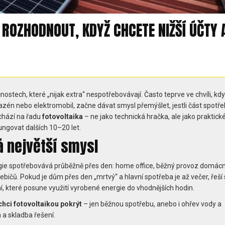
 ROZHODNOUT, KDYŽ CHCETE NIŽŠÍ ÚČTY 
nostech, které „nijak extra“ nespotřebovávají. Často teprve ve chvíli, kdy
bazén nebo elektromobil, začne dávat smysl přemýšlet, jestli část spotř
ichází na řadu
fotovoltaika
– ne jako technická hračka, ale jako praktick
ngovat dalších 10–20 let.
á největší smysl
rgie spotřebovává průběžně přes den: home office, běžný provoz domácn
ebičů. Pokud je dům přes den „mrtvý“ a hlavní spotřeba je až večer, řeší
ní, které posune využití vyrobené energie do vhodnějších hodin.
chci fotovoltaikou pokrýt
– jen běžnou spotřebu, anebo i ohřev vody a
 a skladba řešení.