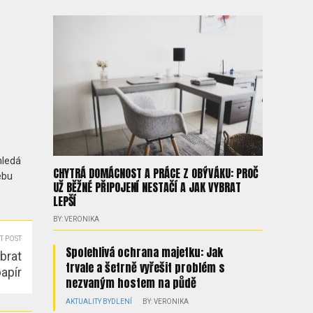
hledá
CHYTRÁ DOMÁCNOST A PRÁCE Z OBÝVÁKU: PROČ
ebu
UŽ BĚŽNÉ PŘIPOJENÍ NESTAČÍ A JAK VYBRAT
LEPŠÍ
BY: VERONIKA
T POST
Spolehlivá ochrana majetku: Jak
brat
trvale a šetrně vyřešit problém s
papír
nezvaným hostem na půdě
AKTUALITY
BYDLENÍ
BY: VERONIKA