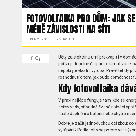
FOTOVOLTAIKA PRO DŮM: JAK SE
MÉNĚ ZÁVISLOSTI NA SÍTI
LEDEN 25, 2026
BY: VERONIKA
Účty za elektřinu umí překvapit i v domác
0
pořizuje tepelné čerpadlo, klimatizace, 
nepokryje vlastní výroba. Právě tehdy př
rozhodnutí o tom, jak bude domácnost fu
Kdy fotovoltaika dáv
V praxi nejlépe funguje tam, kde se ene
ohřev vody, případně řízené spínání spotř
často doplnění o baterii nebo chytré říze
Dobré je začít jednoduchou otázkou:
co 
vytápění? Podle toho se potom volí výkon