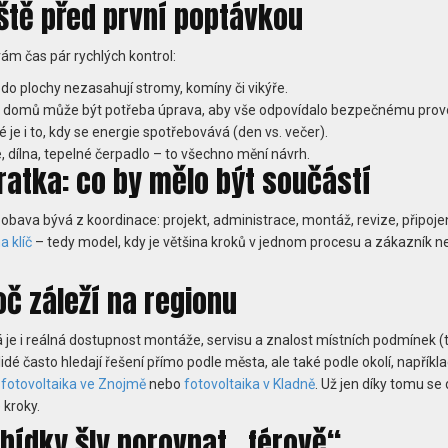
eště před první poptávkou
ám čas pár rychlých kontrol:
 do plochy nezasahují stromy, komíny či vikýře.
h domů může být potřeba úprava, aby vše odpovídalo bezpečnému prov
é je i to, kdy se energie spotřebovává (den vs. večer).
, dílna, tepelné čerpadlo – to všechno mění návrh.
kratka: co by mělo být součástí
í obava bývá z koordinace: projekt, administrace, montáž, revize, připojen
a klíč
– tedy model, kdy je většina kroků v jednom procesu a zákazník 
oč záleží na regionu
tá je i reálná dostupnost montáže, servisu a znalost místních podmínek (
lidé často hledají řešení přímo podle města, ale také podle okolí, napříkl
,
fotovoltaika ve Znojmě
nebo
fotovoltaika v Kladně
. Už jen díky tomu se
 kroky.
abídky šly porovnat „férově“