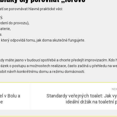
atí se porovnávat hlavně praktické věci:
ý,
vedení do provozu),
aterie,
s.
rh, který odpovídá tomu, jak doma skutečně fungujete.
, kdy máte jasno v budoucí spotřebě a chcete předejít improvizacím. Kdo 
obrázek o postupu a možnostech realizace, často začíná u přehledu na w
ůsobit návrh konkrétnímu domu a režimu domácnosti.
NEX
el v Bolu a
Standardy veřejných toalet: Jak vy
ce
ideální držák na toaletní 