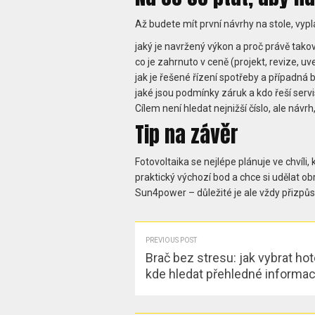
Až budete mít první návrhy na stole, vypl
jaký je navržený výkon a proč právě takov
co je zahrnuto v ceně (projekt, revize, u
jak je řešené řízení spotřeby a případná b
jaké jsou podmínky záruk a kdo řeší servi
Cílem není hledat nejnižší číslo, ale náv
Tip na závěr
Fotovoltaika se nejlépe plánuje ve chvíli
praktický výchozí bod a chce si udělat 
Sun4power – důležité je ale vždy přizp
PREVIOUS POST
Brač bez stresu: jak vybrat hot
kde hledat přehledné informa