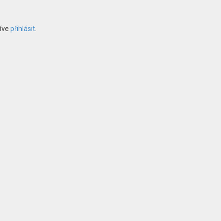
říve
přihlásit
.