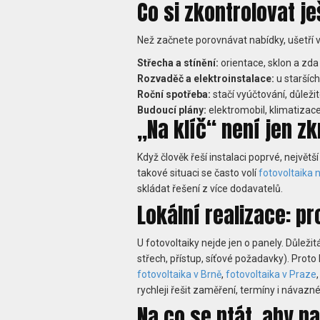
Co si zkontrolovat j
Než začnete porovnávat nabídky, ušetří v
Střecha a stínění:
orientace, sklon a zda
Rozvaděč a elektroinstalace:
u staršíc
Roční spotřeba:
stačí vyúčtování, důležit
Budoucí plány:
elektromobil, klimatizace
„Na klíč“ není jen z
Když člověk řeší instalaci poprvé, největš
takové situaci se často volí
fotovoltaika n
skládat řešení z více dodavatelů.
Lokální realizace: pr
U fotovoltaiky nejde jen o panely. Důleži
střech, přístup, síťové požadavky). Proto 
fotovoltaika v Brně
,
fotovoltaika v Praze
rychleji řešit zaměření, termíny i návazné
Na co se ptát, aby n