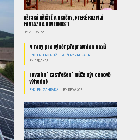
DĚTSKÁ HŘIŠTĚ A HRAČKY, KTERÉ ROZVÍJÍ
FANTAZII A DOVEDNOSTI
BY: VERONIKA
4 rady pro výběr přepravních boxů
BYDLENÍ
PRO MUŽE
PRO ŽENY
ZAHRADA
BY: REDAKCE
I kvalitní zastřešení může být cenově
výhodné
BYDLENÍ
ZAHRADA
BY: REDAKCE