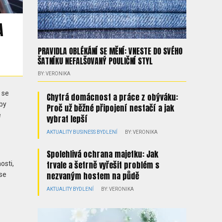
A
PRAVIDLA OBLÉKÁNÍ SE MĚNÍ: VNESTE DO SVÉHO
ŠATNÍKU NEFALŠOVANÝ POULIČNÍ STYL
BY: VERONIKA
 se
Chytrá domácnost a práce z obýváku:
eby
Proč už běžné připojení nestačí a jak
é
vybrat lepší
AKTUALITY
BUSINESS
BYDLENÍ
BY: VERONIKA
Spolehlivá ochrana majetku: Jak
trvale a šetrně vyřešit problém s
osti,
nezvaným hostem na půdě
 se
AKTUALITY
BYDLENÍ
BY: VERONIKA