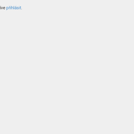
říve
přihlásit
.