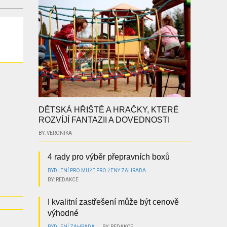
DĚTSKÁ HŘIŠTĚ A HRAČKY, KTERÉ
ROZVÍJÍ FANTAZII A DOVEDNOSTI
BY: VERONIKA
4 rady pro výběr přepravních boxů
BYDLENÍ
PRO MUŽE
PRO ŽENY
ZAHRADA
BY: REDAKCE
I kvalitní zastřešení může být cenově
výhodné
BYDLENÍ
ZAHRADA
BY: REDAKCE