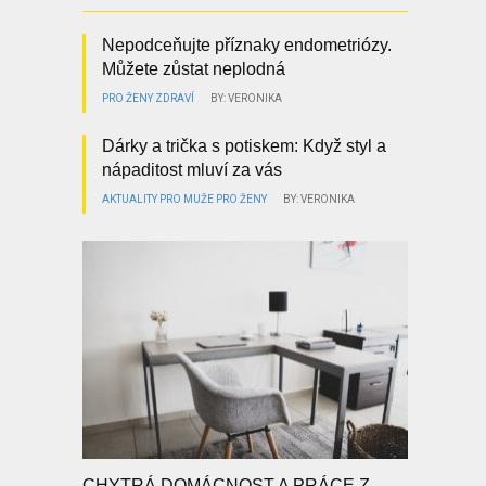
Nepodceňujte příznaky endometriózy.
Můžete zůstat neplodná
PRO ŽENY
ZDRAVÍ
BY: VERONIKA
Dárky a trička s potiskem: Když styl a
nápaditost mluví za vás
AKTUALITY
PRO MUŽE
PRO ŽENY
BY: VERONIKA
CHYTRÁ DOMÁCNOST A PRÁCE Z