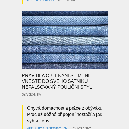
PRAVIDLA OBLÉKÁNÍ SE MĚNÍ:
VNESTE DO SVÉHO ŠATNÍKU
NEFALŠOVANÝ POULIČNÍ STYL
BY: VERONIKA
Chytrá domácnost a práce z obýváku:
Proč už běžné připojení nestačí a jak
vybrat lepší
AKTUALITY
BUSINESS
BYDLENÍ
BY: VERONIKA