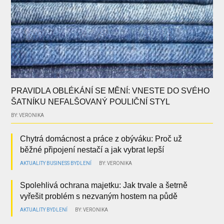
PRAVIDLA OBLÉKÁNÍ SE MĚNÍ: VNESTE DO SVÉHO
ŠATNÍKU NEFALŠOVANÝ POULIČNÍ STYL
BY: VERONIKA
Chytrá domácnost a práce z obýváku: Proč už
běžné připojení nestačí a jak vybrat lepší
AKTUALITY
BUSINESS
BYDLENÍ
BY: VERONIKA
Spolehlivá ochrana majetku: Jak trvale a šetrně
vyřešit problém s nezvaným hostem na půdě
AKTUALITY
BYDLENÍ
BY: VERONIKA