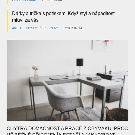
PRO ŽENY
ZDRAVÍ
BY: VERONIKA
Dárky a trička s potiskem: Když styl a nápaditost
mluví za vás
AKTUALITY
PRO MUŽE
PRO ŽENY
BY: VERONIKA
CHYTRÁ DOMÁCNOST A PRÁCE Z OBÝVÁKU: PROČ