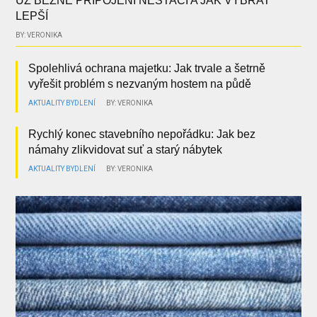
UŽ BĚŽNÉ PŘIPOJENÍ NESTAČÍ A JAK VYBRAT
LEPŠÍ
BY: VERONIKA
Spolehlivá ochrana majetku: Jak trvale a šetrně
vyřešit problém s nezvaným hostem na půdě
AKTUALITY
BYDLENÍ
BY: VERONIKA
Rychlý konec stavebního nepořádku: Jak bez
námahy zlikvidovat suť a starý nábytek
AKTUALITY
BYDLENÍ
BY: VERONIKA