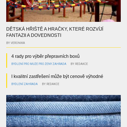
DĚTSKÁ HŘIŠTĚ A HRAČKY, KTERÉ ROZVÍJÍ
FANTAZII A DOVEDNOSTI
BY: VERONIKA
4 rady pro výběr přepravních boxů
BYDLENÍ
PRO MUŽE
PRO ŽENY
ZAHRADA
BY: REDAKCE
I kvalitní zastřešení může být cenově výhodné
BYDLENÍ
ZAHRADA
BY: REDAKCE