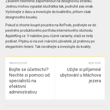
Závěrem nesmíme zapomenout na designovou stránku.
Jednou mohou vypadat sluchátka tak, podruhé zas onak.
Vyčnívejte z davu a investujte do kvalitního, přitom však
designového kousku.
Pokud si chcete koupit pouzdra na AirPods, podívejte se do
pestrého produktového portfolia internetového obchodu
AppleKing.cz. V nabídce jsou různé varianty, stačí se tedy
podívat. Přijdou si na své i nároční uživatelé, již prahnou po
elegantním řešení. Tak neváhejte a investujte do kvality.
PREVIOUS POST
NEXT POST
Bojíte se účetnictví?
Užijte si příjemné
Nechte si pomoci od
ubytování u Máchova
specialistů na
jezera
efektivní
administrativu