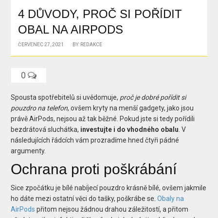
4 DŮVODY, PROČ SI POŘÍDIT
OBAL NA AIRPODS
ČERVENEC 27, 2021
BY: REDAKCE
0
Spousta spotřebitelů si uvědomuje,
proč je dobré pořídit si
pouzdro na telefon
, ovšem kryty na menší gadgety, jako jsou
právě AirPods, nejsou až tak běžné. Pokud jste si tedy pořídili
bezdrátová sluchátka,
investujte i do vhodného obalu
. V
následujících řádcích vám prozradíme hned čtyři pádné
argumenty.
Ochrana proti poškrábání
Sice zpočátku je bílé nabíjecí pouzdro krásně bílé, ovšem jakmile
ho dáte mezi ostatní věci do tašky, poškrábe se.
Obaly na
AirPods
přitom nejsou žádnou drahou záležitostí, a přitom