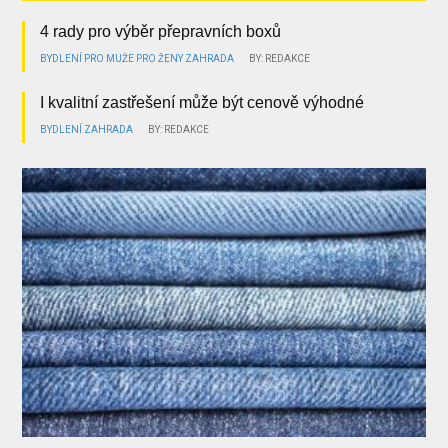
4 rady pro výběr přepravních boxů
BYDLENÍ
PRO MUŽE
PRO ŽENY
ZAHRADA
BY: REDAKCE
I kvalitní zastřešení může být cenově výhodné
BYDLENÍ
ZAHRADA
BY: REDAKCE