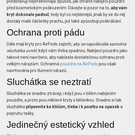
představují nejefektivnější způsob, jak chránit nabíjecí pouzdro
před kosmetickým poškozením. Dávejte si pozor na to,
aby vám
kryt dokonale padnul
, tedy byl co nejtěsnější, jinak by se do něj
dostaly malé částečky prachu, jež také způsobují poškrábání.
Ochrana proti pádu
Dále mají kryty pro AirPods zajistit,
aby se nepoškodila samotná
sluchátka uvnitř
, když vám třeba spadnou. Nabíjecí pouzdro jako
takové není navrženo, aby nabízela dostatečnou ochranu proti
velkým nárazům. Ochranná
pouzdra na AirPods
jsou však
navrhována pro tlumení nárazů.
Sluchátka se neztratí
Sluchátka se snadno ztrácejí, i když jsou v bílém nabíjecím
pouzdře, a proto jsou některé kryty s klíčenkou. Snadno si tak
sluchátka
připevníte ke klíčům, třeba i k poutku na opasek
a
popruhu tašky.
Jedinečný estetický vzhled