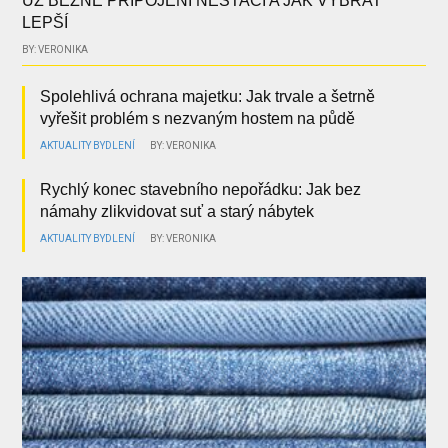
UŽ BĚŽNÉ PŘIPOJENÍ NESTAČÍ A JAK VYBRAT
LEPŠÍ
BY: VERONIKA
Spolehlivá ochrana majetku: Jak trvale a šetrně
vyřešit problém s nezvaným hostem na půdě
AKTUALITY
BYDLENÍ
BY: VERONIKA
Rychlý konec stavebního nepořádku: Jak bez
námahy zlikvidovat suť a starý nábytek
AKTUALITY
BYDLENÍ
BY: VERONIKA