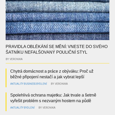
PRAVIDLA OBLÉKÁNÍ SE MĚNÍ: VNESTE DO SVÉHO
ŠATNÍKU NEFALŠOVANÝ POULIČNÍ STYL
BY: VERONIKA
Chytrá domácnost a práce z obýváku: Proč už
běžné připojení nestačí a jak vybrat lepší
AKTUALITY
BUSINESS
BYDLENÍ
BY: VERONIKA
Spolehlivá ochrana majetku: Jak trvale a šetrně
vyřešit problém s nezvaným hostem na půdě
AKTUALITY
BYDLENÍ
BY: VERONIKA