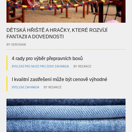
DĚTSKÁ HŘIŠTĚ A HRAČKY, KTERÉ ROZVÍJÍ
FANTAZII A DOVEDNOSTI
BY: VERONIKA
4 rady pro výběr přepravních boxů
BYDLENÍ
PRO MUŽE
PRO ŽENY
ZAHRADA
BY: REDAKCE
I kvalitní zastřešení může být cenově výhodné
BYDLENÍ
ZAHRADA
BY: REDAKCE