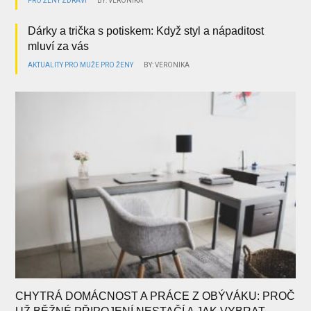
PRO ŽENY
ZDRAVÍ
BY: VERONIKA
Dárky a trička s potiskem: Když styl a nápaditost
mluví za vás
AKTUALITY
PRO MUŽE
PRO ŽENY
BY: VERONIKA
CHYTRÁ DOMÁCNOST A PRÁCE Z OBÝVÁKU: PROČ