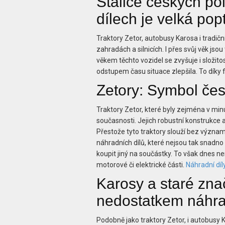
Stálice českých polí
dílech je velká pop
Traktory Zetor, autobusy Karosa i tradičn
zahradách a silnicích. I přes svůj věk js
věkem těchto vozidel se zvyšuje i složito
odstupem času situace zlepšila. To díky fi
Zetory: Symbol če
Traktory Zetor, které byly zejména v minu
současnosti. Jejich robustní konstrukce 
Přestože tyto traktory slouží bez významn
náhradních dílů, které nejsou tak snadno 
koupit jiný na součástky. To však dnes n
motorové či elektrické části.
Náhradní díl
Karosy a staré zna
nedostatkem náhrad
Podobně jako traktory Zetor, i autobusy K