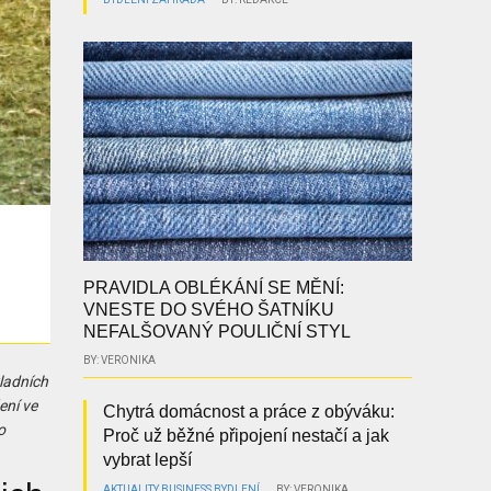
PRAVIDLA OBLÉKÁNÍ SE MĚNÍ:
VNESTE DO SVÉHO ŠATNÍKU
NEFALŠOVANÝ POULIČNÍ STYL
BY: VERONIKA
kladních
ení ve
Chytrá domácnost a práce z obýváku:
o
Proč už běžné připojení nestačí a jak
vybrat lepší
AKTUALITY
BUSINESS
BYDLENÍ
BY: VERONIKA