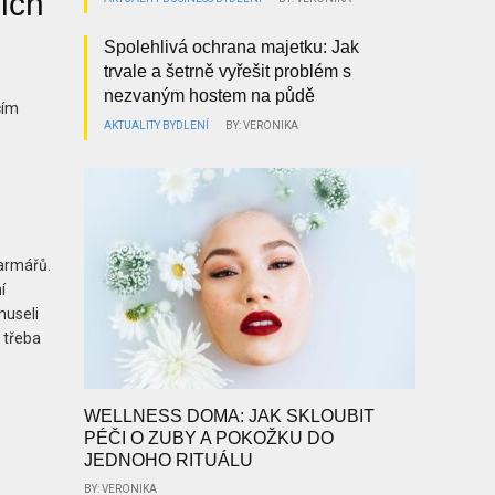
jich
Spolehlivá ochrana majetku: Jak
trvale a šetrně vyřešit problém s
nezvaným hostem na půdě
cím
AKTUALITY
BYDLENÍ
BY: VERONIKA
farmářů.
í
museli
 třeba
WELLNESS DOMA: JAK SKLOUBIT
PÉČI O ZUBY A POKOŽKU DO
JEDNOHO RITUÁLU
BY: VERONIKA