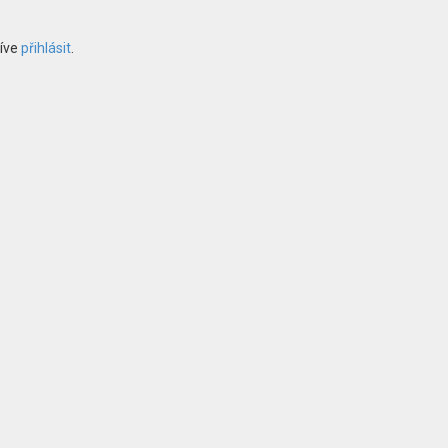
říve
přihlásit
.