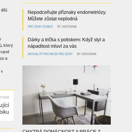
 dílů
Nepodceňujte příznaky endometriózy.
Můžete zůstat neplodná
PRO ŽENY
ZDRAVÍ
BY: VERONIKA
o
Dárky a trička s potiskem: Když styl a
ů, který
nápaditost mluví za vás
ované
AKTUALITY
PRO MUŽE
PRO ŽENY
BY: VERONIKA
ros a
 v
T POST
jící
biku
CHYTRÁ DOMÁCNOST A PRÁCE Z