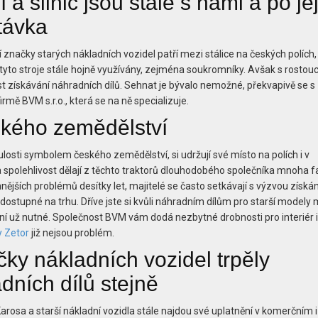
 a silnic jsou stále s námi a po je
távka
í značky starých nákladních vozidel patří mezi stálice na českých polích,
ou tyto stroje stále hojně využívány, zejména soukromníky. Avšak s rostou
st získávání náhradních dílů. Sehnat je bývalo nemožné, překvapivě se s
rmě BVM s.r.o., která se na ně specializuje.
ského zemědělství
losti symbolem českého zemědělství, si udržují své místo na polích i v
a spolehlivost dělají z těchto traktorů dlouhodobého společníka mnoha 
ějších problémů desítky let, majitelé se často setkávají s výzvou získán
dostupné na trhu. Dříve jste si kvůli náhradním dílům pro starší modely 
ení už nutné. Společnost BVM vám dodá nezbytné drobnosti pro interiér i
y Zetor
již nejsou problém.
čky nákladních vozidel trpěly
ních dílů stejně
arosa a starší nákladní vozidla stále najdou své uplatnění v komerčním i