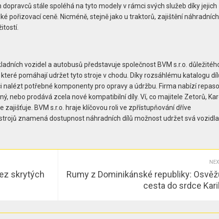
pravců stále spoléhá na tyto modely v rámci svých služeb díky jejich
nízké pořizovací ceně. Nicméně, stejně jako u traktorů, zajištění náhradních
itostí.
ákladních vozidel a autobusů představuje společnost BVM s.r.o. důležitéh
 které pomáhají udržet tyto stroje v chodu. Díky rozsáhlému katalogu díl
i nalézt potřebné komponenty pro opravy a údržbu. Firma nabízí repas
aný, nebo prodává zcela nové kompatibilní díly. Ví, co majitele Zetorů, Ka
 zajišťuje. BVM s.r.o. hraje klíčovou roli ve zpřístupňování dříve
o strojů znamená dostupnost náhradních dílů možnost udržet svá vozidla
NEX
ez skrytých
Rumy z Dominikánské republiky: Osvěžu
cesta do srdce Kari