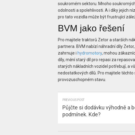
soukromém sektoru. Mnoho soukromých do
odolnosti a spolehlivosti. A i díky jejich 
pro tato vozidla může být frustrující zálež
BVM jako řešení
Pro majitele traktorů Zetor a starších n
partnera. BVM nabízí náhradní díly Zetor,
zahrnuje i
hydromotory
, mohou zákazníc
díly, mění starý díl pro repasi za repasov
starých nákladních vozidel potřebují, a vše
nedostatkových dílů. Pro majitele těcht
provozuschopném stavu.
PREVIOUS POST
Půjčte si dodávku výhodně a b
podmínek. Kde?