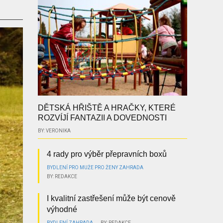
DĚTSKÁ HŘIŠTĚ A HRAČKY, KTERÉ
ROZVÍJÍ FANTAZII A DOVEDNOSTI
BY: VERONIKA
4 rady pro výběr přepravních boxů
BYDLENÍ
PRO MUŽE
PRO ŽENY
ZAHRADA
BY: REDAKCE
I kvalitní zastřešení může být cenově
výhodné
BYDLENÍ
ZAHRADA
BY: REDAKCE