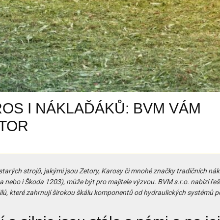
ROS I NÁKLAĎÁKŮ: BVM VÁM
TOR
starých strojů, jakými jsou Zetory, Karosy či mnohé značky tradičních ná
ta nebo i Škoda 1203), může být pro majitele výzvou. BVM s.r.o. nabízí řeš
ílů, které zahrnují širokou škálu komponentů od hydraulických systémů p