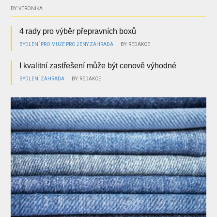
BY: VERONIKA
4 rady pro výběr přepravních boxů
BYDLENÍ
PRO MUŽE
PRO ŽENY
ZAHRADA
BY: REDAKCE
I kvalitní zastřešení může být cenově výhodné
BYDLENÍ
ZAHRADA
BY: REDAKCE