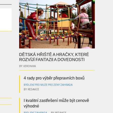
DĚTSKÁ HŘIŠTĚ A HRAČKY, KTERÉ
ROZVÍJÍ FANTAZII A DOVEDNOSTI
BY: VERONIKA
4 rady pro výběr přepravních boxů
BYDLENÍ
PRO MUŽE
PRO ŽENY
ZAHRADA
BY: REDAKCE
I kvalitní zastřešení může být cenově
výhodné
BYDLENÍ
ZAHRADA
BY: REDAKCE