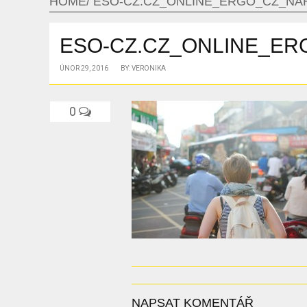
HOME
ESO-CZ.CZ_ONLINE_ERGO_CZ_NA
ESO-CZ.CZ_ONLINE_E
ÚNOR 29, 2016
BY: VERONIKA
0
NAPSAT KOMENTÁŘ