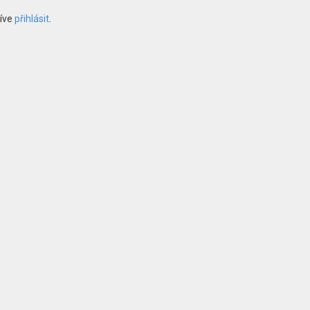
říve
přihlásit
.