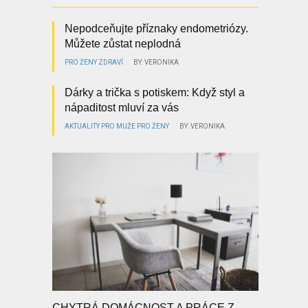
Nepodceňujte příznaky endometriózy.
Můžete zůstat neplodná
PRO ŽENY
ZDRAVÍ
BY: VERONIKA
Dárky a trička s potiskem: Když styl a
nápaditost mluví za vás
AKTUALITY
PRO MUŽE
PRO ŽENY
BY: VERONIKA
CHYTRÁ DOMÁCNOST A PRÁCE Z