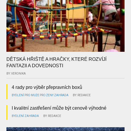
DĚTSKÁ HŘIŠTĚ A HRAČKY, KTERÉ ROZVÍJÍ
FANTAZII A DOVEDNOSTI
BY: VERONIKA
4 rady pro výběr přepravních boxů
BYDLENÍ
PRO MUŽE
PRO ŽENY
ZAHRADA
BY: REDAKCE
I kvalitní zastřešení může být cenově výhodné
BYDLENÍ
ZAHRADA
BY: REDAKCE