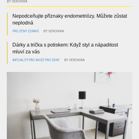
BY: VERONIKA
Nepodceňujte příznaky endometriózy. Můžete zůstat
neplodná
PRO ŽENY
ZDRAVÍ
BY: VERONIKA
Dárky a trička s potiskem: Když styl a nápaditost
mluví za vás
AKTUALITY
PRO MUŽE
PRO ŽENY
BY: VERONIKA