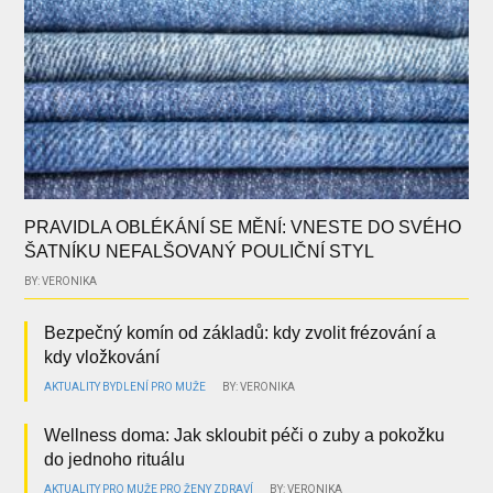
PRAVIDLA OBLÉKÁNÍ SE MĚNÍ: VNESTE DO SVÉHO
ŠATNÍKU NEFALŠOVANÝ POULIČNÍ STYL
BY: VERONIKA
Bezpečný komín od základů: kdy zvolit frézování a
kdy vložkování
AKTUALITY
BYDLENÍ
PRO MUŽE
BY: VERONIKA
Wellness doma: Jak skloubit péči o zuby a pokožku
do jednoho rituálu
AKTUALITY
PRO MUŽE
PRO ŽENY
ZDRAVÍ
BY: VERONIKA