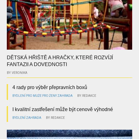
DĚTSKÁ HŘIŠTĚ A HRAČKY, KTERÉ ROZVÍJÍ
FANTAZII A DOVEDNOSTI
BY: VERONIKA
4 rady pro výběr přepravních boxů
BYDLENÍ
PRO MUŽE
PRO ŽENY
ZAHRADA
BY: REDAKCE
I kvalitní zastřešení může být cenově výhodné
BYDLENÍ
ZAHRADA
BY: REDAKCE