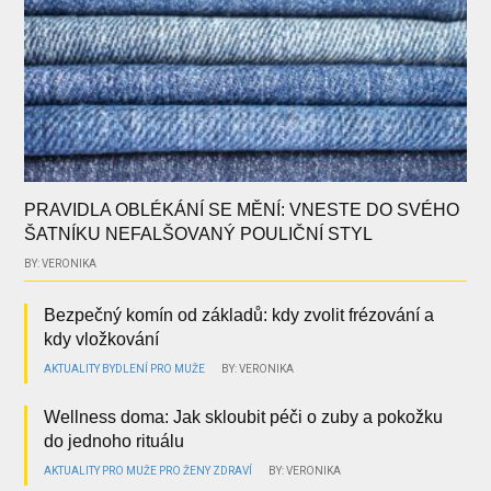
PRAVIDLA OBLÉKÁNÍ SE MĚNÍ: VNESTE DO SVÉHO
ŠATNÍKU NEFALŠOVANÝ POULIČNÍ STYL
BY: VERONIKA
Bezpečný komín od základů: kdy zvolit frézování a
kdy vložkování
AKTUALITY
BYDLENÍ
PRO MUŽE
BY: VERONIKA
Wellness doma: Jak skloubit péči o zuby a pokožku
do jednoho rituálu
AKTUALITY
PRO MUŽE
PRO ŽENY
ZDRAVÍ
BY: VERONIKA