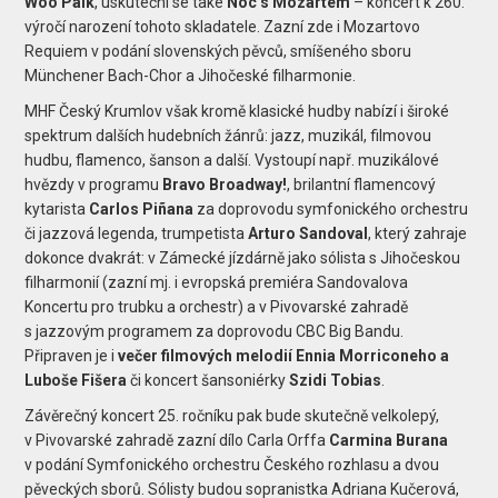
Woo Paik
, uskuteční se také
Noc s Mozartem
– koncert k 260.
výročí narození tohoto skladatele. Zazní zde i Mozartovo
Requiem v podání slovenských pěvců, smíšeného sboru
Münchener Bach-Chor a Jihočeské filharmonie.
MHF Český Krumlov však kromě klasické hudby nabízí i široké
spektrum dalších hudebních žánrů: jazz, muzikál, filmovou
hudbu, flamenco, šanson a další. Vystoupí např. muzikálové
hvězdy v programu
Bravo Broadway!
, brilantní flamencový
kytarista
Carlos Piñana
za doprovodu symfonického orchestru
či jazzová legenda, trumpetista
Arturo Sandoval
, který zahraje
dokonce dvakrát: v Zámecké jízdárně jako sólista s Jihočeskou
filharmonií (zazní mj. i evropská premiéra Sandovalova
Koncertu pro trubku a orchestr) a v Pivovarské zahradě
s jazzovým programem za doprovodu CBC Big Bandu.
Připraven je i
večer filmových melodií Ennia Morriconeho a
Luboše Fišera
či koncert šansoniérky
Szidi Tobias
.
Závěrečný koncert 25. ročníku pak bude skutečně velkolepý,
v Pivovarské zahradě zazní dílo Carla Orffa
Carmina Burana
v podání Symfonického orchestru Českého rozhlasu a dvou
pěveckých sborů. Sólisty budou sopranistka Adriana Kučerová,