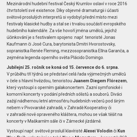
Mezinárodní hudební festival Český Krumlov oslaví v roce 2016
čtvrtstoletí své existence. Díky objevné dramaturgii i účasti
světově proslulých interpretů si vydobyl přední místo mezi
festivaly klasické hudby a stal se i trvalou součástí evropského
hudebního kalendáře. Za vše hovoří jména umělců, jejichž
účinkování je s festivalem spojeno: např. tenoristé Jonas
Kaufmann či José Cura, barytonista Dmitri Hvorostovsky,
sopranistka Renée Fleming, mezzosopranistka Elīna Garanča, a
zejména legenda operního světa Plácido Domingo.
Jubilejní 25. ročník se koná od 15. července do 6. srpna.
V průběhu tří týdnů se představí celá řada výjimečných umělců
v čele s hlavní hvězdou, tenoristou
Juanem Diegem Flórezem
,
který vystoupí s operním galakoncertem. Zazní symfonické i
komorní koncerty v podání předních sólistů a souborů. Diváci
zažijí nádhernou letní atmosféru hudebních večerů pod širým
nebem v Pivovarské zahradě, v Zahradě Kooperativy či
v zahradě nově opraveného kláštera, mohou se však těšit na
koncerty v Maškarním sále či v Zámecké jízdárně.
Vystoupí např. světově proslulí klavíristé
Alexei Volodin
či
Kun