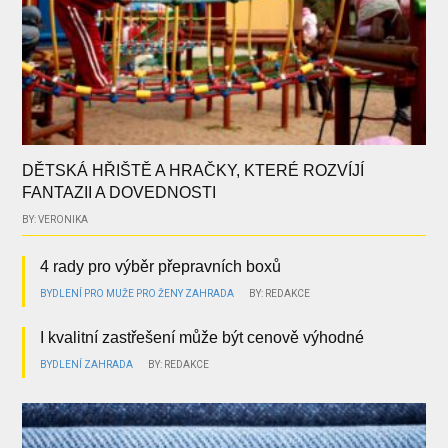
DĚTSKÁ HŘIŠTĚ A HRAČKY, KTERÉ ROZVÍJÍ
FANTAZII A DOVEDNOSTI
BY: VERONIKA
4 rady pro výběr přepravních boxů
BYDLENÍ
PRO MUŽE
PRO ŽENY
ZAHRADA
BY: REDAKCE
I kvalitní zastřešení může být cenově výhodné
BYDLENÍ
ZAHRADA
BY: REDAKCE