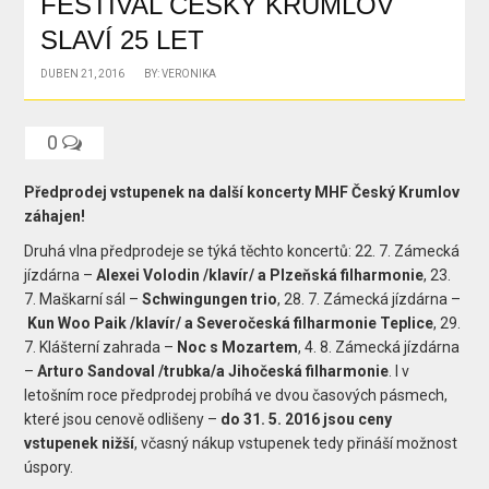
FESTIVAL ČESKÝ KRUMLOV
SLAVÍ 25 LET
DUBEN 21, 2016
BY: VERONIKA
0
Předprodej vstupenek
na další koncerty MHF Český Krumlov
záhajen!
Druhá vlna předprodeje se týká těchto koncertů: 22. 7. Zámecká
jízdárna –
Alexei Volodin /klavír/ a Plzeňská filharmonie
, 23.
7. Maškarní sál –
Schwingungen trio
, 28. 7. Zámecká jízdárna –
Kun Woo Paik /klavír/ a Severočeská filharmonie Teplice
, 29.
7. Klášterní zahrada –
Noc s Mozartem
, 4. 8. Zámecká jízdárna
–
Arturo Sandoval /trubka/a Jihočeská filharmonie
. I v
letošním roce předprodej probíhá ve dvou časových pásmech,
které jsou cenově odlišeny –
do 31. 5. 2016 jsou ceny
vstupenek nižší
, včasný nákup vstupenek tedy přináší možnost
úspory.