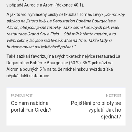
v případě Aureole a Aromi (dokonce 40:1).
A jak to vidí vyhlášený český šéfkuchař Tomáš Levý?
„Za mne by
sázkou na jistotu byly La Degustation Bohême Bourgeoise a
Alcron, obě jsou jasné tutovky. Jako černé koně bych pak viděl
restaurace Grand Cru a Field…. Obě míří k těmto metám, a to
velmi slibně, leč jsou relativně krátce na trhu. Takže tady si
budeme muset asi ještě chvíli počkat.“
Také sázkaři favorizují na svých tiketech nejvíce restauraci La
Degustation Bohême Bourgeoise (60 %), 35 % jich sází na
Alcron a pouhých 5 % na to, že michelinskou hvězdu získá
nějaká další restaurace.
PREVIOUS POST
NEXT POST
Co nám nabídne
Pojištění pro piloty se
portál Fair Credit?
vyplatí. Jak ho
sjednat?