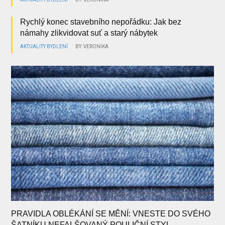
Rychlý konec stavebního nepořádku: Jak bez
námahy zlikvidovat suť a starý nábytek
AKTUALITY
BYDLENÍ
BY: VERONIKA
PRAVIDLA OBLÉKÁNÍ SE MĚNÍ: VNESTE DO SVÉHO
ŠATNÍKU NEFALŠOVANÝ POULIČNÍ STYL