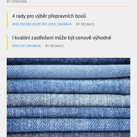
BY: VERONIKA
4 rady pro výběr přepravních boxů
BYDLENÍ
PRO MUŽE
PRO ŽENY
ZAHRADA
BY: REDAKCE
I kvalitní zastřešení může být cenově výhodné
BYDLENÍ
ZAHRADA
BY: REDAKCE