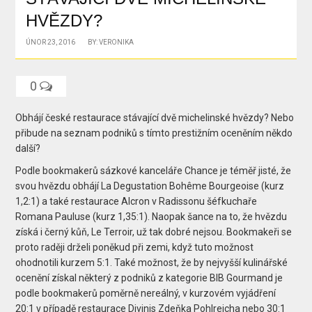
HVĚZDY?
ÚNOR 23, 2016
BY: VERONIKA
0
Obhájí české restaurace stávající dvě michelinské hvězdy? Nebo
přibude na seznam podniků s tímto prestižním oceněním někdo
další?
Podle bookmakerů sázkové kanceláře Chance je téměř jisté, že
svou hvězdu obhájí La Degustation Bohême Bourgeoise (kurz
1,2:1) a také restaurace Alcron v Radissonu šéfkuchaře
Romana Pauluse (kurz 1,35:1). Naopak šance na to, že hvězdu
získá i černý kůň, Le Terroir, už tak dobré nejsou. Bookmakeři se
proto raději drželi poněkud při zemi, když tuto možnost
ohodnotili kurzem 5:1. Také možnost, že by nejvyšší kulinářské
ocenění získal některý z podniků z kategorie BIB Gourmand je
podle bookmakerů poměrně nereálný, v kurzovém vyjádření
20:1 v případě restaurace Divinis Zdeňka Pohlreicha nebo 30:1