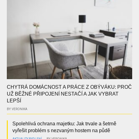
CHYTRÁ DOMÁCNOST A PRÁCE Z OBÝVÁKU: PROČ
UŽ BĚŽNÉ PŘIPOJENÍ NESTAČÍ A JAK VYBRAT
LEPŠÍ
BY: VERONIKA
Spolehlivá ochrana majetku: Jak trvale a šetrně
vyřešit problém s nezvaným hostem na půdě
AKTUALITY
BYDLENÍ
BY: VERONIKA