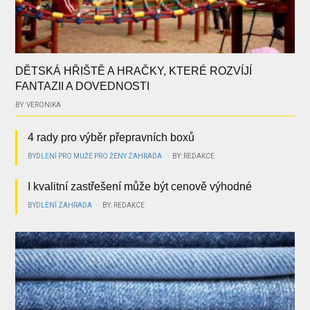
DĚTSKÁ HŘIŠTĚ A HRAČKY, KTERÉ ROZVÍJÍ
FANTAZII A DOVEDNOSTI
BY: VERONIKA
4 rady pro výběr přepravních boxů
BYDLENÍ
PRO MUŽE
PRO ŽENY
ZAHRADA
BY: REDAKCE
I kvalitní zastřešení může být cenově výhodné
BYDLENÍ
ZAHRADA
BY: REDAKCE