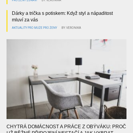
PRO ŽENY
ZDRAVÍ
BY: VERONIKA
Dárky a trička s potiskem: Když styl a nápaditost
mluví za vás
AKTUALITY
PRO MUŽE
PRO ŽENY
BY: VERONIKA
CHYTRÁ DOMÁCNOST A PRÁCE Z OBÝVÁKU: PROČ