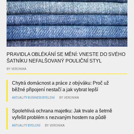
PRAVIDLA OBLÉKÁNÍ SE MĚNÍ: VNESTE DO SVÉHO
ŠATNÍKU NEFALŠOVANÝ POULIČNÍ STYL
BY: VERONIKA
Chytrá domácnost a práce z obýváku: Proč už
běžné připojení nestačí a jak vybrat lepší
AKTUALITY
BUSINESS
BYDLENÍ
BY: VERONIKA
Spolehlivá ochrana majetku: Jak trvale a šetrně
vyřešit problém s nezvaným hostem na půdě
AKTUALITY
BYDLENÍ
BY: VERONIKA