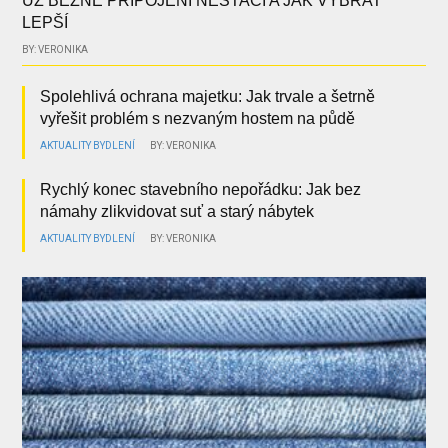
UŽ BĚŽNÉ PŘIPOJENÍ NESTAČÍ A JAK VYBRAT
LEPŠÍ
BY: VERONIKA
Spolehlivá ochrana majetku: Jak trvale a šetrně
vyřešit problém s nezvaným hostem na půdě
AKTUALITY
BYDLENÍ
BY: VERONIKA
Rychlý konec stavebního nepořádku: Jak bez
námahy zlikvidovat suť a starý nábytek
AKTUALITY
BYDLENÍ
BY: VERONIKA