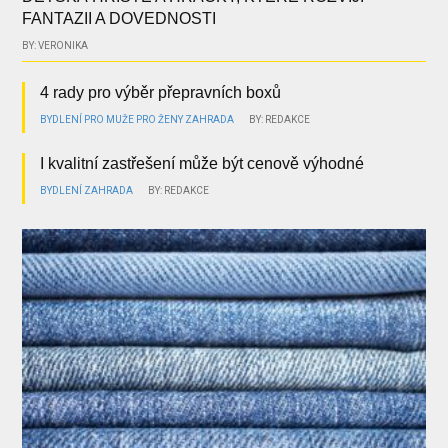
FANTAZII A DOVEDNOSTI
BY: VERONIKA
4 rady pro výběr přepravních boxů
BYDLENÍ
PRO MUŽE
PRO ŽENY
ZAHRADA
BY: REDAKCE
I kvalitní zastřešení může být cenově výhodné
BYDLENÍ
ZAHRADA
BY: REDAKCE