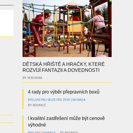
DĚTSKÁ HŘIŠTĚ A HRAČKY, KTERÉ
ROZVÍJÍ FANTAZII A DOVEDNOSTI
BY: VERONIKA
4 rady pro výběr přepravních boxů
BYDLENÍ
PRO MUŽE
PRO ŽENY
ZAHRADA
BY: REDAKCE
I kvalitní zastřešení může být cenově
výhodné
BYDLENÍ
ZAHRADA
BY: REDAKCE