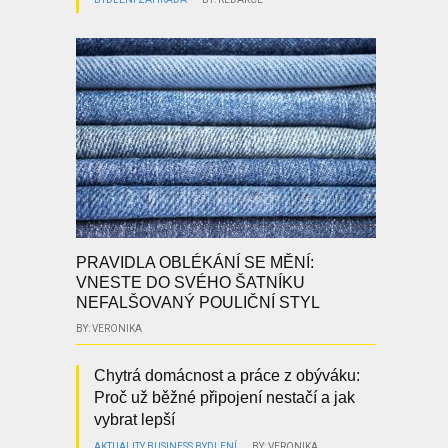
PRAVIDLA OBLÉKÁNÍ SE MĚNÍ:
VNESTE DO SVÉHO ŠATNÍKU
NEFALŠOVANÝ POULIČNÍ STYL
BY: VERONIKA
Chytrá domácnost a práce z obýváku:
Proč už běžné připojení nestačí a jak
vybrat lepší
AKTUALITY
BUSINESS
BYDLENÍ
BY: VERONIKA