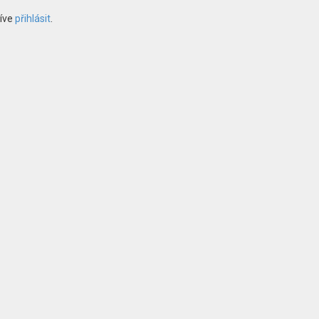
říve
přihlásit
.