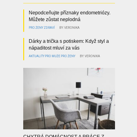
Nepodceňujte příznaky endometriózy.
Můžete zůstat neplodná
PRO ŽENY
ZDRAVÍ
BY: VERONIKA
Dárky a trička s potiskem: Když styl a
nápaditost mluví za vás
AKTUALITY
PRO MUŽE
PRO ŽENY
BY: VERONIKA
CHYTRÁ DOMÁCNOST A PRÁCE Z