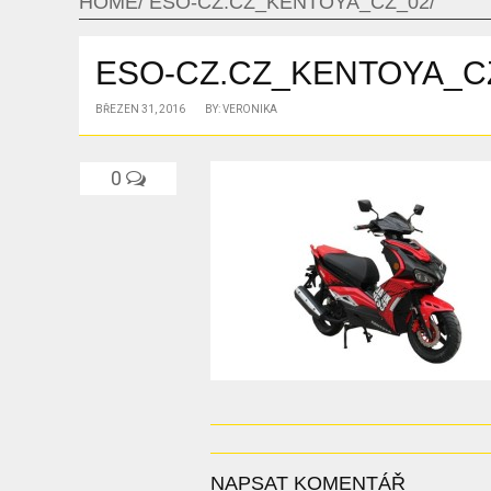
HOME
ESO-CZ.CZ_KENTOYA_CZ_02
ESO-CZ.CZ_KENTOYA_C
BŘEZEN 31, 2016
BY: VERONIKA
0
NAPSAT KOMENTÁŘ