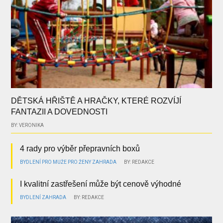
DĚTSKÁ HŘIŠTĚ A HRAČKY, KTERÉ ROZVÍJÍ
FANTAZII A DOVEDNOSTI
BY: VERONIKA
4 rady pro výběr přepravních boxů
BYDLENÍ
PRO MUŽE
PRO ŽENY
ZAHRADA
BY: REDAKCE
I kvalitní zastřešení může být cenově výhodné
BYDLENÍ
ZAHRADA
BY: REDAKCE