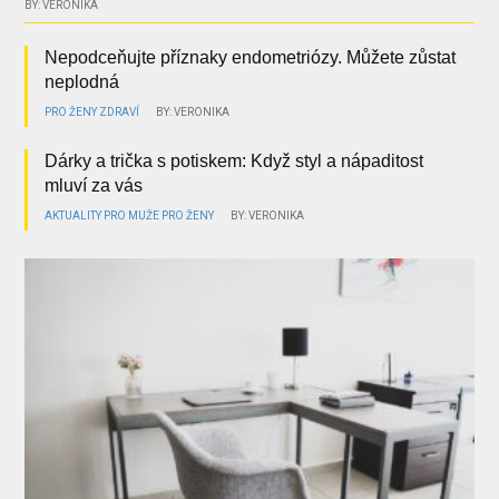
BY: VERONIKA
Nepodceňujte příznaky endometriózy. Můžete zůstat
neplodná
PRO ŽENY
ZDRAVÍ
BY: VERONIKA
Dárky a trička s potiskem: Když styl a nápaditost
mluví za vás
AKTUALITY
PRO MUŽE
PRO ŽENY
BY: VERONIKA