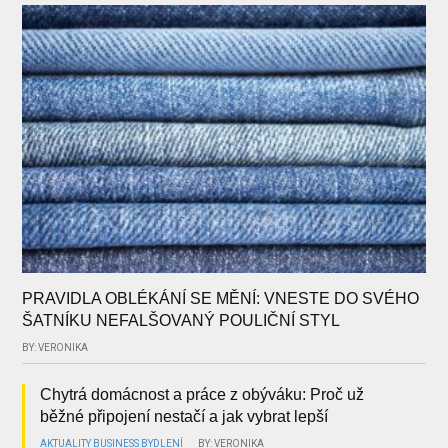
PRAVIDLA OBLÉKÁNÍ SE MĚNÍ: VNESTE DO SVÉHO
ŠATNÍKU NEFALŠOVANÝ POULIČNÍ STYL
BY: VERONIKA
Chytrá domácnost a práce z obýváku: Proč už
běžné připojení nestačí a jak vybrat lepší
AKTUALITY
BUSINESS
BYDLENÍ
BY: VERONIKA