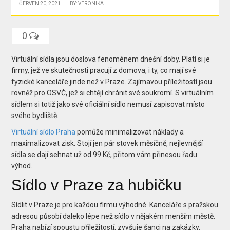
ČERVEN 20, 2021
BY: VERONIKA
0
Virtuální sídla jsou doslova fenoménem dnešní doby. Platí si je
firmy, jež ve skutečnosti pracují z domova, i ty, co mají své
fyzické kanceláře jinde než v Praze. Zajímavou příležitostí jsou
rovněž pro OSVČ, jež si chtějí chránit své soukromí. S virtuálním
sídlem si totiž jako své oficiální sídlo nemusí zapisovat místo
svého bydliště.
Virtuální sídlo Praha
pomůže minimalizovat náklady a
maximalizovat zisk. Stojí jen pár stovek měsíčně, nejlevnější
sídla se dají sehnat už od 99 Kč, přitom vám přinesou řadu
výhod.
Sídlo v Praze za hubičku
Sídlit v Praze je pro každou firmu výhodné. Kanceláře s pražskou
adresou působí daleko lépe než sídlo v nějakém menším městě.
Praha nabízí spoustu příležitostí, zvyšuje šanci na zakázky.