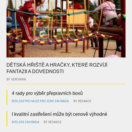
DĚTSKÁ HŘIŠTĚ A HRAČKY, KTERÉ ROZVÍJÍ
FANTAZII A DOVEDNOSTI
BY: VERONIKA
4 rady pro výběr přepravních boxů
BYDLENÍ
PRO MUŽE
PRO ŽENY
ZAHRADA
BY: REDAKCE
I kvalitní zastřešení může být cenově výhodné
BYDLENÍ
ZAHRADA
BY: REDAKCE