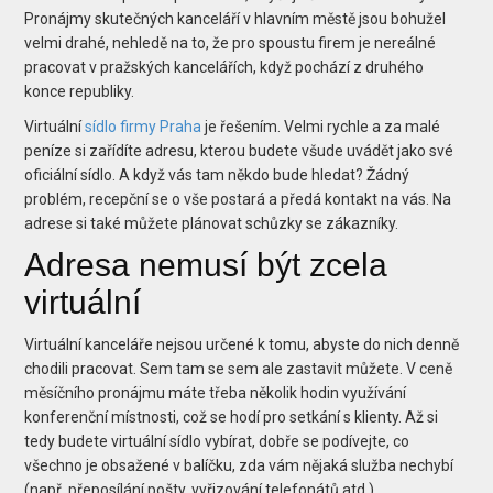
Pronájmy skutečných kanceláří v hlavním městě jsou bohužel
velmi drahé, nehledě na to, že pro spoustu firem je nereálné
pracovat v pražských kancelářích, když pochází z druhého
konce republiky.
Virtuální
sídlo firmy Praha
je řešením. Velmi rychle a za malé
peníze si zařídíte adresu, kterou budete všude uvádět jako své
oficiální sídlo. A když vás tam někdo bude hledat? Žádný
problém, recepční se o vše postará a předá kontakt na vás. Na
adrese si také můžete plánovat schůzky se zákazníky.
Adresa nemusí být zcela
virtuální
Virtuální kanceláře nejsou určené k tomu, abyste do nich denně
chodili pracovat. Sem tam se sem ale zastavit můžete. V ceně
měsíčního pronájmu máte třeba několik hodin využívání
konferenční místnosti, což se hodí pro setkání s klienty. Až si
tedy budete virtuální sídlo vybírat, dobře se podívejte, co
všechno je obsažené v balíčku, zda vám nějaká služba nechybí
(např. přeposílání pošty, vyřizování telefonátů atd.).