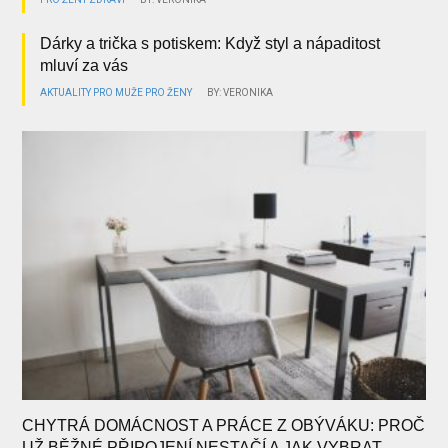
Dárky a trička s potiskem: Když styl a nápaditost
mluví za vás
AKTUALITY
PRO MUŽE
PRO ŽENY
BY: VERONIKA
CHYTRÁ DOMÁCNOST A PRÁCE Z OBÝVÁKU: PROČ
UŽ BĚŽNÉ PŘIPOJENÍ NESTAČÍ A JAK VYBRAT