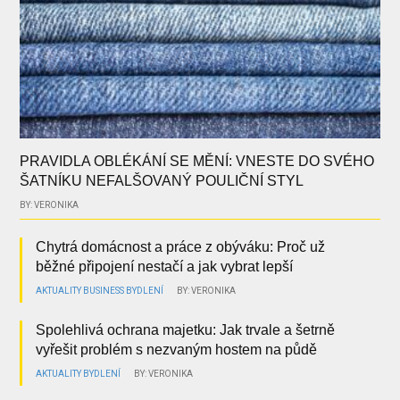
PRAVIDLA OBLÉKÁNÍ SE MĚNÍ: VNESTE DO SVÉHO
ŠATNÍKU NEFALŠOVANÝ POULIČNÍ STYL
BY: VERONIKA
Chytrá domácnost a práce z obýváku: Proč už
běžné připojení nestačí a jak vybrat lepší
AKTUALITY
BUSINESS
BYDLENÍ
BY: VERONIKA
Spolehlivá ochrana majetku: Jak trvale a šetrně
vyřešit problém s nezvaným hostem na půdě
AKTUALITY
BYDLENÍ
BY: VERONIKA