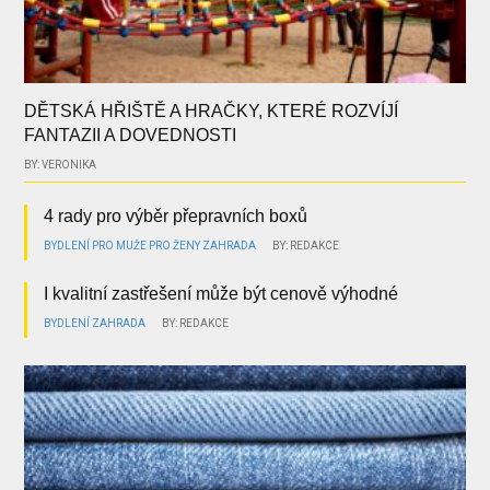
DĚTSKÁ HŘIŠTĚ A HRAČKY, KTERÉ ROZVÍJÍ
FANTAZII A DOVEDNOSTI
BY: VERONIKA
4 rady pro výběr přepravních boxů
BYDLENÍ
PRO MUŽE
PRO ŽENY
ZAHRADA
BY: REDAKCE
I kvalitní zastřešení může být cenově výhodné
BYDLENÍ
ZAHRADA
BY: REDAKCE