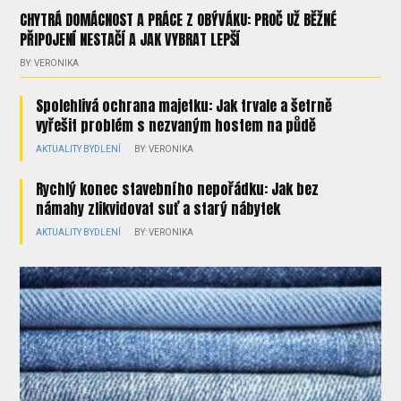
CHYTRÁ DOMÁCNOST A PRÁCE Z OBÝVÁKU: PROČ UŽ BĚŽNÉ
PŘIPOJENÍ NESTAČÍ A JAK VYBRAT LEPŠÍ
BY: VERONIKA
Spolehlivá ochrana majetku: Jak trvale a šetrně
vyřešit problém s nezvaným hostem na půdě
AKTUALITY
BYDLENÍ
BY: VERONIKA
Rychlý konec stavebního nepořádku: Jak bez
námahy zlikvidovat suť a starý nábytek
AKTUALITY
BYDLENÍ
BY: VERONIKA