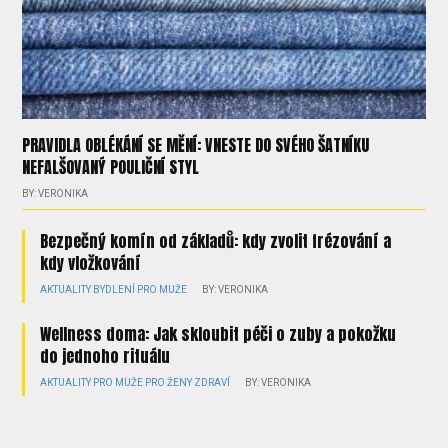
PRAVIDLA OBLÉKÁNÍ SE MĚNÍ: VNESTE DO SVÉHO ŠATNÍKU
NEFALŠOVANÝ POULIČNÍ STYL
BY: VERONIKA
Bezpečný komín od základů: kdy zvolit frézování a
kdy vložkování
AKTUALITY
BYDLENÍ
PRO MUŽE
BY: VERONIKA
Wellness doma: Jak skloubit péči o zuby a pokožku
do jednoho rituálu
AKTUALITY
PRO MUŽE
PRO ŽENY
ZDRAVÍ
BY: VERONIKA