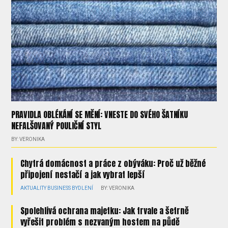
PRAVIDLA OBLÉKÁNÍ SE MĚNÍ: VNESTE DO SVÉHO ŠATNÍKU
NEFALŠOVANÝ POULIČNÍ STYL
BY: VERONIKA
Chytrá domácnost a práce z obýváku: Proč už běžné
připojení nestačí a jak vybrat lepší
AKTUALITY
BUSINESS
BYDLENÍ
BY: VERONIKA
Spolehlivá ochrana majetku: Jak trvale a šetrně
vyřešit problém s nezvaným hostem na půdě