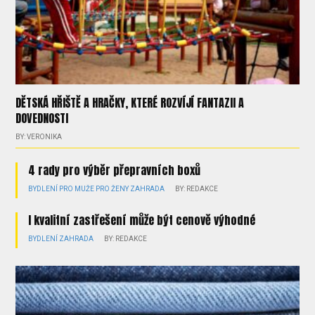
DĚTSKÁ HŘIŠTĚ A HRAČKY, KTERÉ ROZVÍJÍ FANTAZII A
DOVEDNOSTI
BY: VERONIKA
4 rady pro výběr přepravních boxů
BYDLENÍ
PRO MUŽE
PRO ŽENY
ZAHRADA
BY: REDAKCE
I kvalitní zastřešení může být cenově výhodné
BYDLENÍ
ZAHRADA
BY: REDAKCE