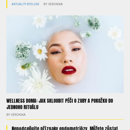
AKTUALITY
BYDLENÍ
BY: VERONIKA
WELLNESS DOMA: JAK SKLOUBIT PÉČI O ZUBY A POKOŽKU DO
JEDNOHO RITUÁLU
BY: VERONIKA
Nepodceňujte příznaky endometriózy. Můžete zůstat