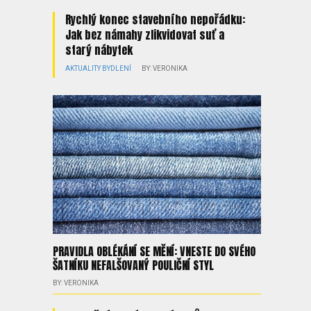
Rychlý konec stavebního nepořádku:
Jak bez námahy zlikvidovat suť a
starý nábytek
AKTUALITY
BYDLENÍ
BY: VERONIKA
PRAVIDLA OBLÉKÁNÍ SE MĚNÍ: VNESTE DO SVÉHO
ŠATNÍKU NEFALŠOVANÝ POULIČNÍ STYL
BY: VERONIKA