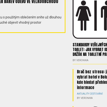
ĚR BAREV ODĚVŮ VE VELKOOBCHODU
 s použitým oblečením sníte už dlouhou
uché objevit vhodný prostor
STANDARDY VEŘEJNÝC
TOALET: JAK VYBRAT I
DRŽÁK NA TOALETNÍ PA
BY: VERONIKA
Brač bez stresu: 
vybrat hotel v Bol
kde hledat přehle
informace
AKTUALITY
CESTOVÁNÍ
BY: VERONIKA