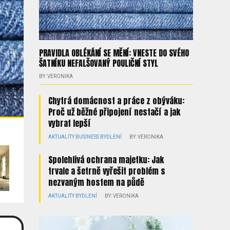
PRAVIDLA OBLÉKÁNÍ SE MĚNÍ: VNESTE DO SVÉHO
ŠATNÍKU NEFALŠOVANÝ POULIČNÍ STYL
BY: VERONIKA
Chytrá domácnost a práce z obýváku:
Proč už běžné připojení nestačí a jak
vybrat lepší
BY: VERONIKA
AKTUALITY
BUSINESS
BYDLENÍ
BY: VERONIKA
Spolehlivá ochrana majetku: Jak
trvale a šetrně vyřešit problém s
nezvaným hostem na půdě
AKTUALITY
BYDLENÍ
BY: VERONIKA