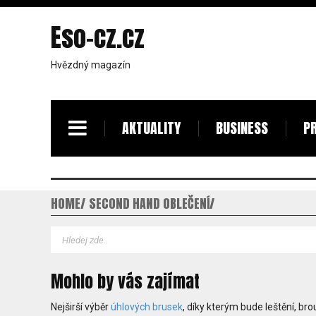
Eso-cz.cz
Hvězdný magazín
AKTUALITY
BUSINESS
PR
HOME
SECOND HAND OBLEČENÍ
Mohlo by vás zajímat
Nejširší výběr
úhlových brusek
, díky kterým bude leštění, br