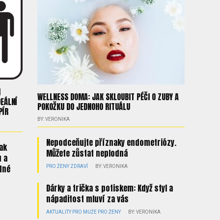
H
WELLNESS DOMA: JAK SKLOUBIT PÉČI O ZUBY A
DEÁLNÍ
POKOŽKU DO JEDNOHO RITUÁLU
PÍR
BY: VERONIKA
Nepodceňujte příznaky endometriózy.
jak
Můžete zůstat neplodná
u a
dné
PRO ŽENY
ZDRAVÍ
BY: VERONIKA
Dárky a trička s potiskem: Když styl a
nápaditost mluví za vás
AKTUALITY
PRO MUŽE
PRO ŽENY
BY: VERONIKA