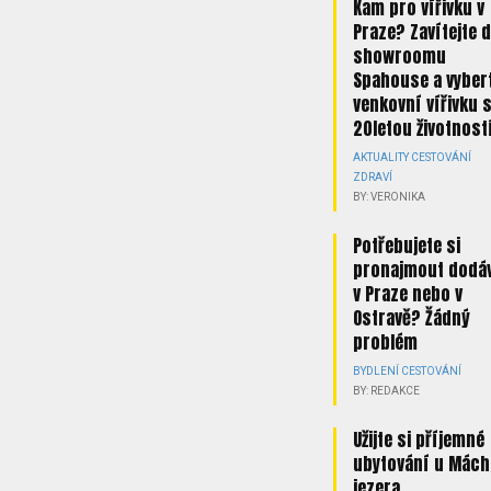
Kam pro vířivku v
Praze? Zavítejte 
showroomu
Spahouse a vybert
venkovní vířivku 
20letou životnost
AKTUALITY
CESTOVÁNÍ
ZDRAVÍ
BY: VERONIKA
Potřebujete si
pronajmout dodá
v Praze nebo v
Ostravě? Žádný
problém
BYDLENÍ
CESTOVÁNÍ
BY: REDAKCE
Užijte si příjemné
ubytování u Mách
jezera