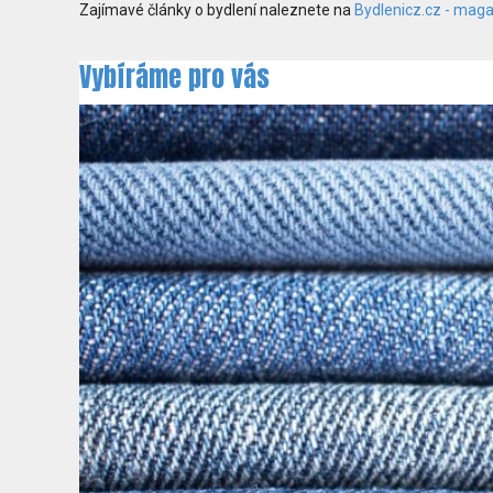
Zajímavé články o bydlení naleznete na
Bydlenicz.cz - maga
Vybíráme pro vás