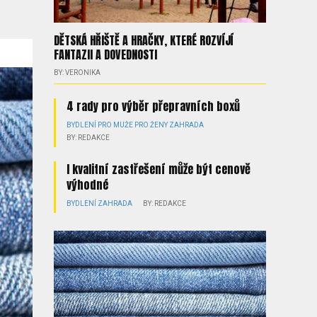
DĚTSKÁ HŘIŠTĚ A HRAČKY, KTERÉ ROZVÍJÍ
FANTAZII A DOVEDNOSTI
BY: VERONIKA
4 rady pro výběr přepravních boxů
BYDLENÍ
PRO MUŽE
PRO ŽENY
ZAHRADA
BY: REDAKCE
I kvalitní zastřešení může být cenově
výhodné
BYDLENÍ
ZAHRADA
BY: REDAKCE