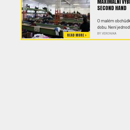
MAXIMÁLNÍ VÝB
SECOND HAND
O malém obchůdku
dobu. Není jednod
BY: VERONIKA
READ MORE >