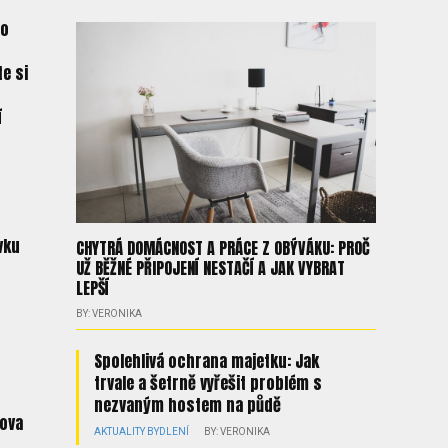
do
e si
s
í
vku
CHYTRÁ DOMÁCNOST A PRÁCE Z OBÝVÁKU: PROČ
UŽ BĚŽNÉ PŘIPOJENÍ NESTAČÍ A JAK VYBRAT
LEPŠÍ
BY: VERONIKA
Spolehlivá ochrana majetku: Jak
trvale a šetrně vyřešit problém s
nezvaným hostem na půdě
ova
AKTUALITY
BYDLENÍ
BY: VERONIKA