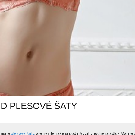
OD PLESOVÉ ŠATY
krásné
plesové šaty
, ale nevíte, jaké si pod ně vzít vhodné prádlo? Máme 