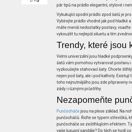
pár tipů na prádlo elegantní, stylové i n
Vykukující spodní prádlo zpod šatů je pr
Vybírejte prádlo vhodné jak pod hladké a
máte menší nedostatky postavy, vsaďte n
vykouzlit tu nejlepší siluetu a tím zved
Trendy, které jsou 
Velmi univerzální jsou hladké podprsenk
šatů vám pomohou vytvarovat postavu i s
vyzkoušejte stahovací šaty. Chcete štíh
nejen pod šaty, ale i pod kalhoty. Existuj
toho nejnutnějšího jsou zde připraveny ne
zády i různými průstřihy.
Nezapomeňte pun
Punčocháče
jsou na plese základ. Na noh
punčocháčů. Řiďte se typem střevíčků, kt
punčocháče se zeštíhlujícím efektem. Ty
vaše luxusní sandále? Do těch se hodí co