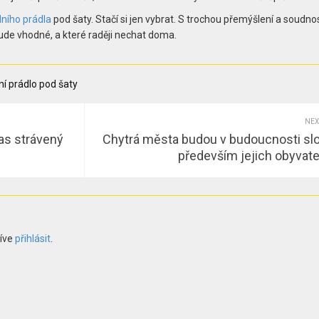
ního prádla
pod šaty. Stačí si jen vybrat. S trochou přemýšlení a soudno
 bude vhodné, a které raději nechat doma.
í prádlo pod šaty
NEX
as strávený
Chytrá města budou v budoucnosti slo
především jejich obyvat
říve
přihlásit
.