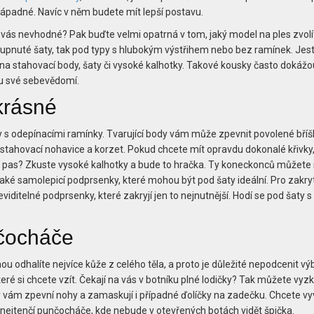
enápadné. Navíc v něm budete mít lepší postavu.
o vás nevhodné? Pak buďte velmi opatrná v tom, jaký model na ples zvolí
 upnuté šaty, tak pod typy s hlubokým výstřihem nebo bez ramínek. Jest
a stahovací body, šaty či vysoké kalhotky. Takové kousky často dokážo
nou své sebevědomí.
krásné
y s odepínacími ramínky. Tvarující body vám může zpevnit povolené bříš
tahovací nohavice a korzet. Pokud chcete mít opravdu dokonalé křivky
lý pas? Zkuste vysoké kalhotky a bude to hračka. Ty koneckonců můžete 
í také samolepicí podprsenky, které mohou být pod šaty ideální. Pro zakryt
viditelné podprsenky, které zakryjí jen to nejnutnější. Hodí se pod šaty s
čocháče
ou odhalíte nejvíce kůže z celého těla, a proto je důležité nepodcenit vý
eré si chcete vzít. Čekají na vás v botníku plné lodičky? Tak můžete vyz
 vám zpevní nohy a zamaskují i případné ďolíčky na zadečku. Chcete vy
 nejtenčí punčocháče, kde nebude v otevřených botách vidět špička.