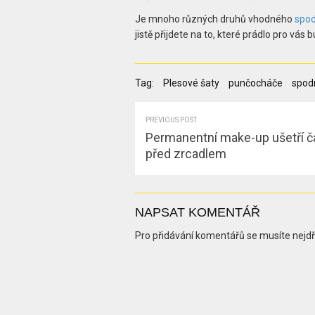
Je mnoho různých druhů vhodného
spod
jistě přijdete na to, které prádlo pro vás
Tag:
Plesové šaty
punčocháče
spodn
PREVIOUS POST
Permanentní make-up ušetří č
před zrcadlem
NAPSAT KOMENTÁŘ
Pro přidávání komentářů se musíte nejd