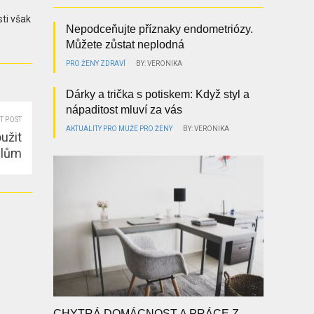
sti však
Nepodceňujte příznaky endometriózy.
Můžete zůstat neplodná
PRO ŽENY
ZDRAVÍ
BY: VERONIKA
Dárky a trička s potiskem: Když styl a
nápaditost mluví za vás
T POST
AKTUALITY
PRO MUŽE
PRO ŽENY
BY: VERONIKA
užit
elům
CHYTRÁ DOMÁCNOST A PRÁCE Z