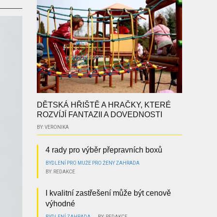
DĚTSKÁ HŘIŠTĚ A HRAČKY, KTERÉ
ROZVÍJÍ FANTAZII A DOVEDNOSTI
BY: VERONIKA
4 rady pro výběr přepravních boxů
BYDLENÍ
PRO MUŽE
PRO ŽENY
ZAHRADA
BY: REDAKCE
I kvalitní zastřešení může být cenově
výhodné
BYDLENÍ
ZAHRADA
BY: REDAKCE