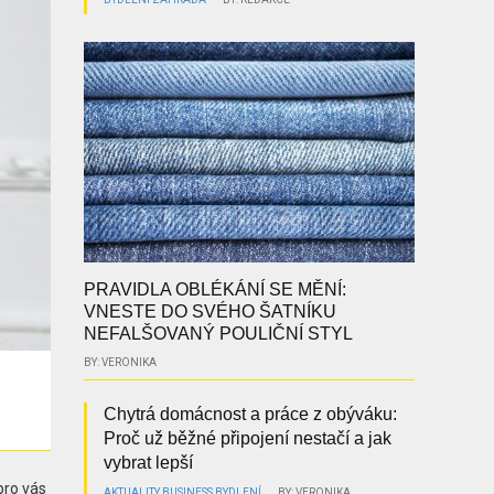
PRAVIDLA OBLÉKÁNÍ SE MĚNÍ:
VNESTE DO SVÉHO ŠATNÍKU
NEFALŠOVANÝ POULIČNÍ STYL
BY: VERONIKA
Chytrá domácnost a práce z obýváku:
Proč už běžné připojení nestačí a jak
vybrat lepší
pro vás
AKTUALITY
BUSINESS
BYDLENÍ
BY: VERONIKA