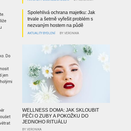
Spolehlivá ochrana majetku: Jak
te.
trvale a šetrně vyřešit problém s
liže
nezvaným hostem na půdě
u
AKTUALITY
BYDLENÍ
BY: VERONIKA
ko. Do
,
nosit
í jen
 holými
WELLNESS DOMA: JAK SKLOUBIT
běr
PÉČI O ZUBY A POKOŽKU DO
koušet
JEDNOHO RITUÁLU
větrat
BY: VERONIKA