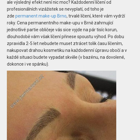
ale výsledný efekt není nic moc? Každodenní líčení od
profesionálních vizážistek se nevyplatí, od toho je
zde
permanent make-up Brno
, trvalé líčení, které vám vydrží
roky. Cena permanentního make-upu v Brně zahrnující
jednotlivé partie obličeje vás sice vyjde na pár tisíc korun,
dlouhodobě vám však líčení přinese spoustu výhod. Po dobu
zpravidla 2-5 let nebudete muset ztrácet tolik času líčením,
nakupovat drahou kosmetiku na každodenní úpravu obočí a v
každé situaci budete vypadat skvěle (v bazénu, na dovolené,
dokonce i ve spánku).