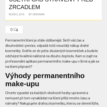
ZRCADLEM
ŘÍJEN 5, 2016
BY: VERONIKA
0
Permanentní líčení je stále oblíbenější. Šetří váš čas a
dlouhodobě i peníze, odpadá totiž neustálý nákup drahé
kosmetiky. Svěřte se do péče zkušených kosmetiček a budete
odcházet kvalitně nalíčená na dlouho dopředu. Kam si zajít na
profesionální aplikaci permanentního make-upu v Brně a jak se
na líčení připravit?
Výhody permanentního
make-upu
Chcete vypadat za každých okolností hezky upraveně a
nemuset při tom vynakládat na líčení příliš mnoho času a
námahy? Nakupujete drahou kosmetiku, kterou se denně líčíte,