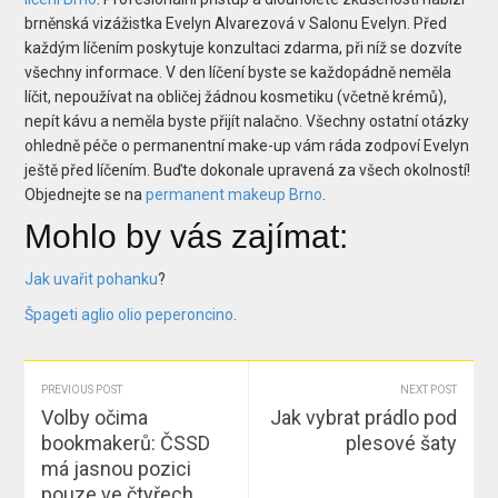
brněnská vizážistka Evelyn Alvarezová v Salonu Evelyn. Před
každým líčením poskytuje konzultaci zdarma, při níž se dozvíte
všechny informace. V den líčení byste se každopádně neměla
líčit, nepoužívat na obličej žádnou kosmetiku (včetně krémů),
nepít kávu a neměla byste přijít nalačno. Všechny ostatní otázky
ohledně péče o permanentní make-up vám ráda zodpoví Evelyn
ještě před líčením. Buďte dokonale upravená za všech okolností!
Objednejte se na
permanent makeup Brno
.
Mohlo by vás zajímat:
Jak uvařit pohanku
?
Špageti aglio olio peperoncino
.
PREVIOUS POST
NEXT POST
Volby očima
Jak vybrat prádlo pod
bookmakerů: ČSSD
plesové šaty
má jasnou pozici
pouze ve čtyřech