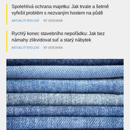
Spolehlivá ochrana majetku: Jak trvale a šetrně
vyřešit problém s nezvaným hostem na půdě
AKTUALITY
BYDLENÍ
BY: VERONIKA
Rychlý konec stavebního nepořádku: Jak bez
námahy zlikvidovat suť a starý nábytek
AKTUALITY
BYDLENÍ
BY: VERONIKA