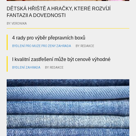
DĚTSKÁ HŘIŠTĚ A HRAČKY, KTERÉ ROZVÍJÍ
FANTAZII A DOVEDNOSTI
BY: VERONIKA
4 rady pro výběr přepravních boxů
BYDLENÍ
PRO MUŽE
PRO ŽENY
ZAHRADA
BY: REDAKCE
I kvalitní zastřešení může být cenově výhodné
BYDLENÍ
ZAHRADA
BY: REDAKCE