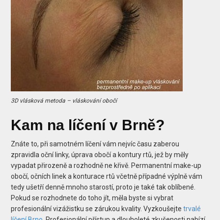
3D vlásková metoda – vláskování obočí
Kam na líčení v Brně?
Znáte to, při samotném líčení vám nejvíc času zaberou
zpravidla oční linky, úprava obočí a kontury rtů, jež by měly
vypadat přirozeně a rozhodně ne křivě. Permanentní make-up
obočí, očních linek a konturace rtů včetně případné výplně vám
tedy ušetří denně mnoho starostí, proto je také tak oblíbené.
Pokud se rozhodnete do toho jít, měla byste si vybrat
profesionální vizážistku se zárukou kvality. Vyzkoušejte
trvalé
líčení Brno
. Profesionální přístup a dlouholeté zkušenosti nabízí