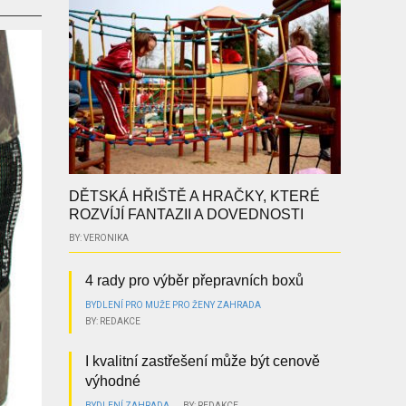
DĚTSKÁ HŘIŠTĚ A HRAČKY, KTERÉ
ROZVÍJÍ FANTAZII A DOVEDNOSTI
BY: VERONIKA
4 rady pro výběr přepravních boxů
BYDLENÍ
PRO MUŽE
PRO ŽENY
ZAHRADA
BY: REDAKCE
I kvalitní zastřešení může být cenově
výhodné
BYDLENÍ
ZAHRADA
BY: REDAKCE