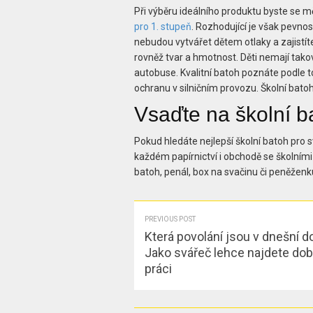
Při výběru ideálního produktu byste se m
pro 1. stupeň
. Rozhodující je však pevno
nebudou vytvářet dětem otlaky a zajistít
rovněž tvar a hmotnost. Děti nemají takov
autobuse. Kvalitní batoh poznáte podle toho
ochranu v silničním provozu. Školní batoh
Vsaďte na školní ba
Pokud hledáte nejlepší školní batoh pro sv
každém papírnictví i obchodě se školním
batoh, penál, box na svačinu či peněženku
PREVIOUS POST
Která povolání jsou v dnešní 
Jako svářeč lehce najdete do
práci