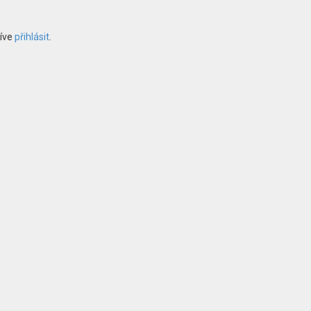
říve
přihlásit
.