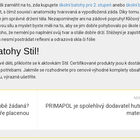
ěli zaměřit na to, zda kupujete
školní batohy pro 2. stupeň
anebo
školní 
st, s čímž souvisí i anatomicky tvarovaná a vypodložená záda. Díky tomu
e jim správné držení těla. Nezapomínejte ani na zádové popruhy! Klíčový 
ou sílu a myslet byste měli na to, aby se jim dobře pohybovalo po škole i
, že nemění po naplnění svůj tvar a stále dobře drží. Stěžejní je zajistit 
 nesmí postrádat reflexní a odrazová skla či fólie.
tohy Stil!
é děti, přikloňte se k aktovkám Stil. Certifikované produkty jsou k dostán
i potřebami. Jakmile se rozhodnete pro cenově výhodné komplety obsah
, výrazně ušetříte.
NEX
době žádaná?
PRIMAPOL je spolehlivý dodavatel hut
bře placenou
mater