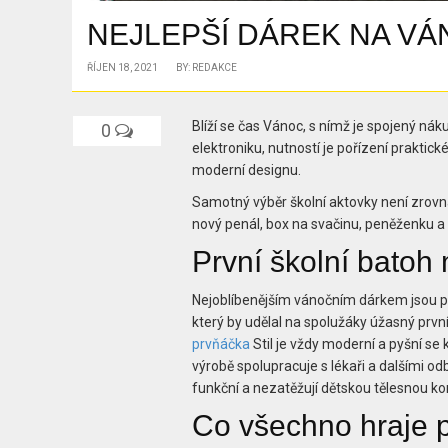
NEJLEPŠÍ DÁREK NA VÁ
ŘÍJEN 18, 2021
BY: REDAKCE
Blíží se čas Vánoc, s nímž je spojený náku
0
elektroniku, nutností je pořízení praktic
moderní designu.
Samotný výběr školní aktovky není zrovna
nový penál, box na svačinu, peněženku a d
První školní batoh
Nejoblíbenějším vánočním dárkem jsou 
který by udělal na spolužáky úžasný prvn
prvňáčka
Stil je vždy moderní a pyšní se 
výrobě spolupracuje s lékaři a dalšími od
funkční a nezatěžují dětskou tělesnou ko
Co všechno hraje 