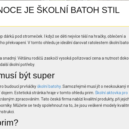
NOCE JE ŠKOLNÍ BATOH STIL
p dárků pod stromeček. I když se děti nejvíce těší na hračky, oblečení a
kého překvapení. V tomto ohledu je ideální darovat ratolestem školní bato
 snadný. Většinu rodičů zaskočí vysoká pořizovací cena a nutnost dokou
alší školní potřeby.
 musí být super
pro budoucí prvňáčky
školní batohy
. Samozřejmě musí jít o neokoukaný 
í dojem. Estetická stránka hraje v tomto ohledu prim.
Školní aktovka pro
krásným zpracováním. Tato česká firma nabízí kvalitní produkty, při jejic
borníky. Můžete se tedy spolehnout na to, že jsou veškeré modely kvalitn
nstrukci.
prim?