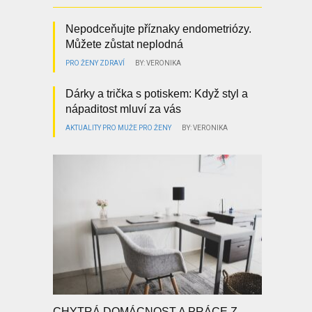
Nepodceňujte příznaky endometriózy.
Můžete zůstat neplodná
PRO ŽENY
ZDRAVÍ
BY: VERONIKA
Dárky a trička s potiskem: Když styl a
nápaditost mluví za vás
AKTUALITY
PRO MUŽE
PRO ŽENY
BY: VERONIKA
CHYTRÁ DOMÁCNOST A PRÁCE Z