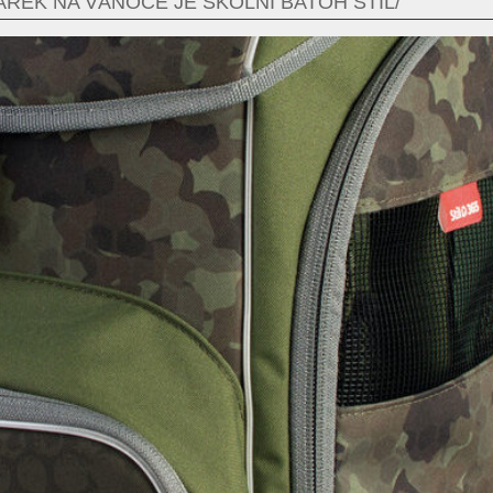
ÁREK NA VÁNOCE JE ŠKOLNÍ BATOH STIL