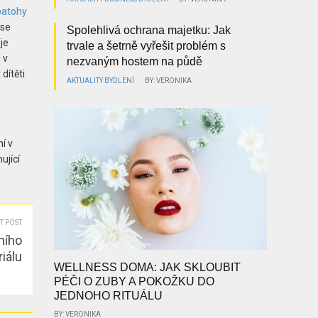
batohy
 se
Spolehlivá ochrana majetku: Jak
je
trvale a šetrně vyřešit problém s
 v
nezvaným hostem na půdě
dítěti
AKTUALITY
BYDLENÍ
BY: VERONIKA
í v
ující
T POST
ního
iálu
WELLNESS DOMA: JAK SKLOUBIT
PÉČI O ZUBY A POKOŽKU DO
JEDNOHO RITUÁLU
BY: VERONIKA