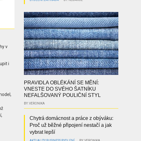
hy v
pit i
PRAVIDLA OBLÉKÁNÍ SE MĚNÍ:
VNESTE DO SVÉHO ŠATNÍKU
model,
NEFALŠOVANÝ POULIČNÍ STYL
BY: VERONIKA
hž
í,
Chytrá domácnost a práce z obýváku:
Proč už běžné připojení nestačí a jak
vybrat lepší
AKTUALITY
BUSINESS
BYDLENÍ
BY: VERONIKA