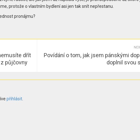
áme, protože o vlastním bydlení asi jen tak snít nepřestanu.
 přednost pronájmu?
NEX
nemusíte dřít
Povídání o tom, jak jsem pánskými dop
r z půjčovny
doplnil svou 
říve
přihlásit
.