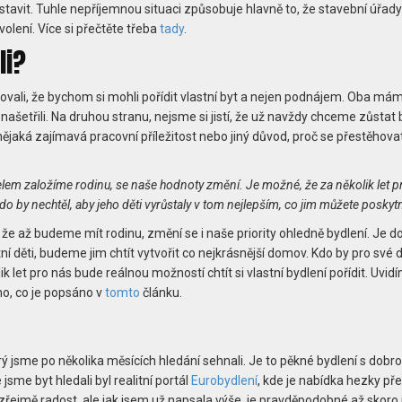
stavit. Tuhle nepříjemnou situaci způsobuje hlavně to, že stavební úřady
olení. Více si přečtěte třeba
tady
.
li?
ovali, že bychom si mohli pořídit vlastní byt a nejen podnájem. Oba má
 našetřili. Na druhou stranu, nejsme si jistí, že už navždy chceme zůstat 
jaká zajímavá pracovní příležitost nebo jiný důvod, proč se přestěhova
telem založíme rodinu, se naše hodnoty změní. Je možné, že za několik let p
Kdo by nechtěl, aby jeho děti vyrůstaly v tom nejlepším, co jim můžete poskyt
že až budeme mít rodinu, změní se i naše priority ohledně bydlení. Je d
í děti, budeme jim chtít vytvořit co nejkrásnější domov. Kdo by pro své d
ik let pro nás bude reálnou možností chtít si vlastní bydlení pořídit. Uvidí
oho, co je popsáno v
tomto
článku.
 jsme po několika měsících hledání sehnali. Je to pěkné bydlení s dobr
sme byt hledali byl realitní portál
Eurobydlení
, kde je nabídka hezky př
jmě radost, ale jak jsem už napsala výše, je pravděpodobné až skoro j