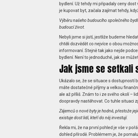
bydlení. Už tehdy mi připadaly ceny dost
je kupovat byt, začala zajímat tehdy, když 
Výběru našeho budoucího společného bydlen
budoucí život.
Nebyli jsme si jistí, jestliže budeme hl
chtěli dozvědět co nejvíce o obou možnos
informovaní. Stejně tak jako nejde podcen
bydlení. Není to jednoduché, jak se může
Jak jsme se setkali s
Ukázalo se, že se situace s dostupností 
máte dostatečné příjmy a velkou finanční
ale až příliš. Znám to i ze svého okolí – 
doopravdy nastěhovat. Co tuhle situaci 
Zájemců o nové byty je hodně, přestože jeji
existuje dost lidí, kteří do něj investují.
Řekla mi, že na první pohled je vše v po
dohled přírodě. Problémem je, že pomalu