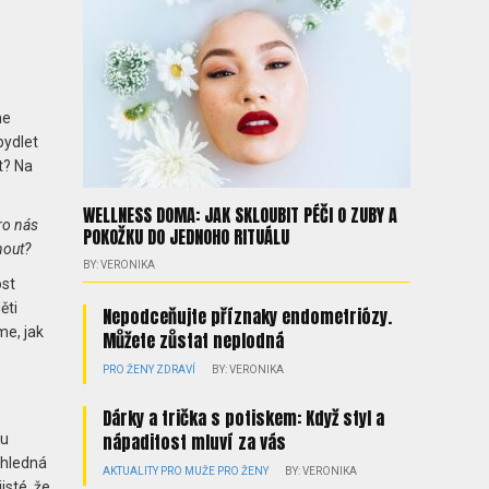
me
bydlet
t? Na
WELLNESS DOMA: JAK SKLOUBIT PÉČI O ZUBY A
ro nás
POKOŽKU DO JEDNOHO RITUÁLU
nout?
BY: VERONIKA
ost
ěti
Nepodceňujte příznaky endometriózy.
me, jak
Můžete zůstat neplodná
PRO ŽENY
ZDRAVÍ
BY: VERONIKA
Dárky a trička s potiskem: Když styl a
nápaditost mluví za vás
ou
ehledná
AKTUALITY
PRO MUŽE
PRO ŽENY
BY: VERONIKA
isté, že