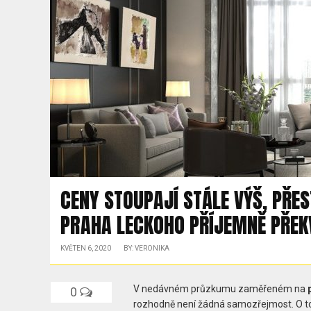
CENY STOUPAJÍ STÁLE VÝŠ, PŘE
PRAHA LECKOHO PŘÍJEMNĚ PŘEK
KVĚTEN 6, 2020
BY: VERONIKA
V nedávném průzkumu zaměřeném na
0
rozhodně není žádná samozřejmost. O tom