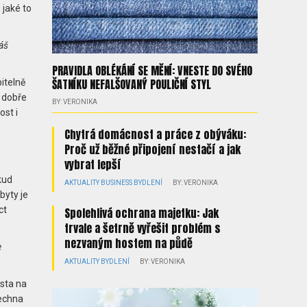
 jaké to
áš
PRAVIDLA OBLÉKÁNÍ SE MĚNÍ: VNESTE DO SVÉHO
ŠATNÍKU NEFALŠOVANÝ POULIČNÍ STYL
itelně
ě dobře
BY: VERONIKA
ost i
Chytrá domácnost a práce z obýváku:
Proč už běžné připojení nestačí a jak
vybrat lepší
kud
AKTUALITY
BUSINESS
BYDLENÍ
BY: VERONIKA
byty je
ct
Spolehlivá ochrana majetku: Jak
trvale a šetrně vyřešit problém s
nezvaným hostem na půdě
e
AKTUALITY
BYDLENÍ
BY: VERONIKA
ěsta na
šechna