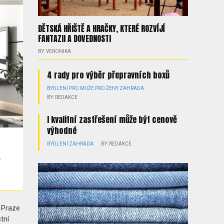
DĚTSKÁ HŘIŠTĚ A HRAČKY, KTERÉ ROZVÍJÍ
FANTAZII A DOVEDNOSTI
BY: VERONIKA
4 rady pro výběr přepravních boxů
BYDLENÍ
PRO MUŽE
PRO ŽENY
ZAHRADA
BY: REDAKCE
I kvalitní zastřešení může být cenově
výhodné
BYDLENÍ
ZAHRADA
BY: REDAKCE
A?
v Praze
tní