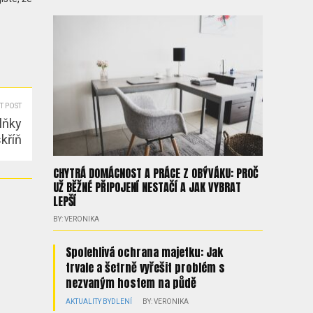
T POST
lňky
skříň
CHYTRÁ DOMÁCNOST A PRÁCE Z OBÝVÁKU: PROČ
UŽ BĚŽNÉ PŘIPOJENÍ NESTAČÍ A JAK VYBRAT
LEPŠÍ
BY: VERONIKA
Spolehlivá ochrana majetku: Jak
trvale a šetrně vyřešit problém s
nezvaným hostem na půdě
AKTUALITY
BYDLENÍ
BY: VERONIKA