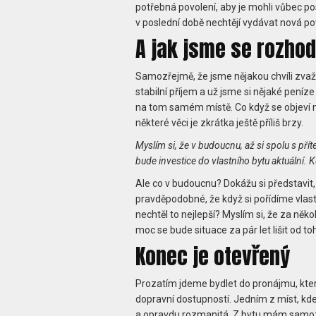
potřebná povolení, aby je mohli vůbec po
v poslední době nechtějí vydávat nová pov
A jak jsme se rozhod
Samozřejmě, že jsme nějakou chvíli zvaž
stabilní příjem a už jsme si nějaké peníze
na tom samém místě. Co když se objeví ně
některé věci je zkrátka ještě příliš brzy.
Myslím si, že v budoucnu, až si spolu s pří
bude investice do vlastního bytu aktuální. 
Ale co v budoucnu? Dokážu si představit, 
pravděpodobné, že když si pořídíme vlastn
nechtěl to nejlepší? Myslím si, že za někol
moc se bude situace za pár let lišit od t
Konec je otevřený
Prozatím jdeme bydlet do pronájmu, který
dopravní dostupností. Jedním z míst, kde j
a opravdu rozmanitá. Z bytu mám samozře