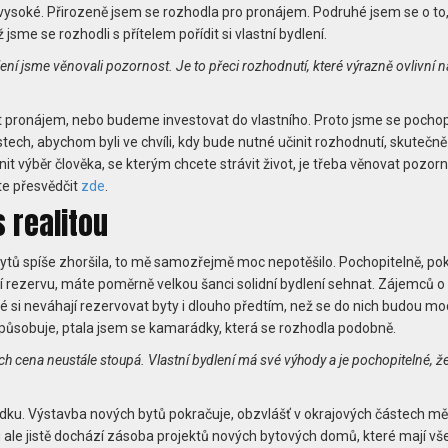
 vysoké. Přirozeně jsem se rozhodla pro pronájem. Podruhé jsem se o to,
jsme se rozhodli s přítelem pořídit si vlastní bydlení.
í jsme věnovali pozornost. Je to přeci rozhodnutí, které výrazně ovlivní n
edat pronájem, nebo budeme investovat do vlastního. Proto jsme se pochop
tech, abychom byli ve chvíli, kdy bude nutné učinit rozhodnutí, skutečn
it výběr člověka, se kterým chcete strávit život, je třeba věnovat pozorn
te přesvědčit
zde
.
 realitou
bytů spíše zhoršila, to mě samozřejmě moc nepotěšilo. Pochopitelně, po
 rezervu, máte poměrně velkou šanci solidní bydlení sehnat. Zájemců o 
lidé si neváhají rezervovat byty i dlouho předtím, než se do nich budou mo
způsobuje, ptala jsem se kamarádky, která se rozhodla podobně.
ch cena neustále stoupá. Vlastní bydlení má své výhody a je pochopitelné, ž
řádku. Výstavba nových bytů pokračuje, obzvlášť v okrajových částech m
 ale jistě dochází zásoba projektů nových bytových domů, které mají v