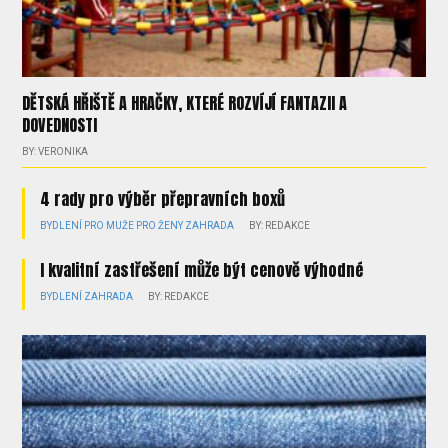
DĚTSKÁ HŘIŠTĚ A HRAČKY, KTERÉ ROZVÍJÍ FANTAZII A
DOVEDNOSTI
BY: VERONIKA
4 rady pro výběr přepravních boxů
BYDLENÍ
PRO MUŽE
PRO ŽENY
ZAHRADA
BY: REDAKCE
I kvalitní zastřešení může být cenově výhodné
BYDLENÍ
ZAHRADA
BY: REDAKCE