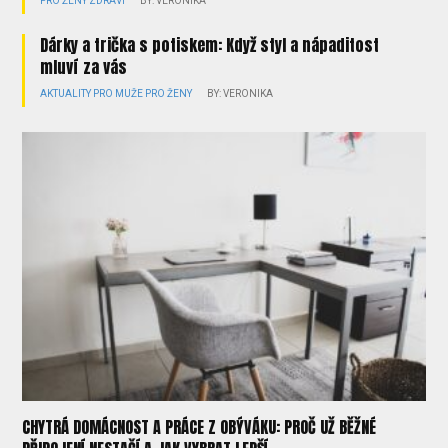
PRO ŽENY
ZDRAVÍ
BY: VERONIKA
Dárky a trička s potiskem: Když styl a nápaditost
mluví za vás
AKTUALITY
PRO MUŽE
PRO ŽENY
BY: VERONIKA
CHYTRÁ DOMÁCNOST A PRÁCE Z OBÝVÁKU: PROČ UŽ BĚŽNÉ