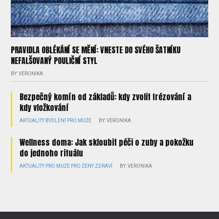
PRAVIDLA OBLÉKÁNÍ SE MĚNÍ: VNESTE DO SVÉHO ŠATNÍKU
NEFALŠOVANÝ POULIČNÍ STYL
BY: VERONIKA
Bezpečný komín od základů: kdy zvolit frézování a
kdy vložkování
AKTUALITY
BYDLENÍ
PRO MUŽE
BY: VERONIKA
Wellness doma: Jak skloubit péči o zuby a pokožku
do jednoho rituálu
AKTUALITY
PRO MUŽE
PRO ŽENY
ZDRAVÍ
BY: VERONIKA