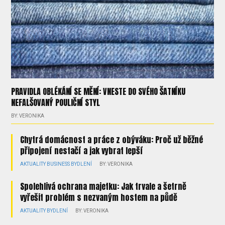
PRAVIDLA OBLÉKÁNÍ SE MĚNÍ: VNESTE DO SVÉHO ŠATNÍKU
NEFALŠOVANÝ POULIČNÍ STYL
BY: VERONIKA
Chytrá domácnost a práce z obýváku: Proč už běžné
připojení nestačí a jak vybrat lepší
AKTUALITY
BUSINESS
BYDLENÍ
BY: VERONIKA
Spolehlivá ochrana majetku: Jak trvale a šetrně
vyřešit problém s nezvaným hostem na půdě
AKTUALITY
BYDLENÍ
BY: VERONIKA