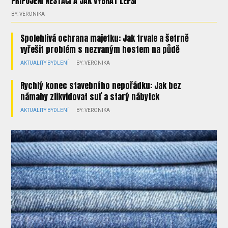
PŘIPOJENÍ NESTAČÍ A JAK VYBRAT LEPŠÍ
BY: VERONIKA
Spolehlivá ochrana majetku: Jak trvale a šetrně
vyřešit problém s nezvaným hostem na půdě
AKTUALITY
BYDLENÍ
BY: VERONIKA
Rychlý konec stavebního nepořádku: Jak bez
námahy zlikvidovat suť a starý nábytek
AKTUALITY
BYDLENÍ
BY: VERONIKA