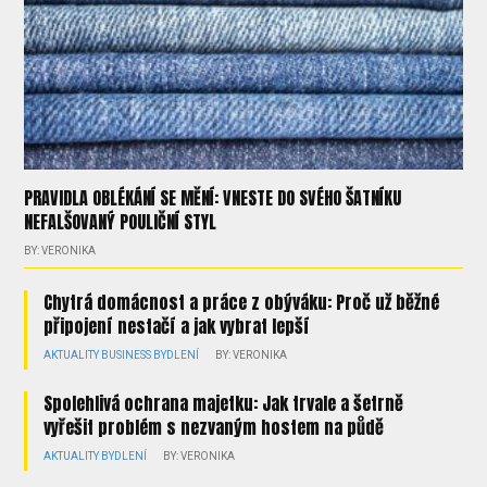
PRAVIDLA OBLÉKÁNÍ SE MĚNÍ: VNESTE DO SVÉHO ŠATNÍKU
NEFALŠOVANÝ POULIČNÍ STYL
BY: VERONIKA
Chytrá domácnost a práce z obýváku: Proč už běžné
připojení nestačí a jak vybrat lepší
AKTUALITY
BUSINESS
BYDLENÍ
BY: VERONIKA
Spolehlivá ochrana majetku: Jak trvale a šetrně
vyřešit problém s nezvaným hostem na půdě
AKTUALITY
BYDLENÍ
BY: VERONIKA