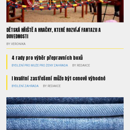
DĚTSKÁ HŘIŠTĚ A HRAČKY, KTERÉ ROZVÍJÍ FANTAZII A
DOVEDNOSTI
BY: VERONIKA
4 rady pro výběr přepravních boxů
BYDLENÍ
PRO MUŽE
PRO ŽENY
ZAHRADA
BY: REDAKCE
I kvalitní zastřešení může být cenově výhodné
BYDLENÍ
ZAHRADA
BY: REDAKCE