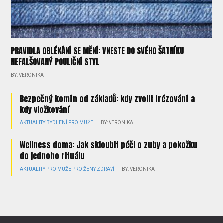
PRAVIDLA OBLÉKÁNÍ SE MĚNÍ: VNESTE DO SVÉHO ŠATNÍKU
NEFALŠOVANÝ POULIČNÍ STYL
BY: VERONIKA
Bezpečný komín od základů: kdy zvolit frézování a
kdy vložkování
AKTUALITY
BYDLENÍ
PRO MUŽE
BY: VERONIKA
Wellness doma: Jak skloubit péči o zuby a pokožku
do jednoho rituálu
AKTUALITY
PRO MUŽE
PRO ŽENY
ZDRAVÍ
BY: VERONIKA