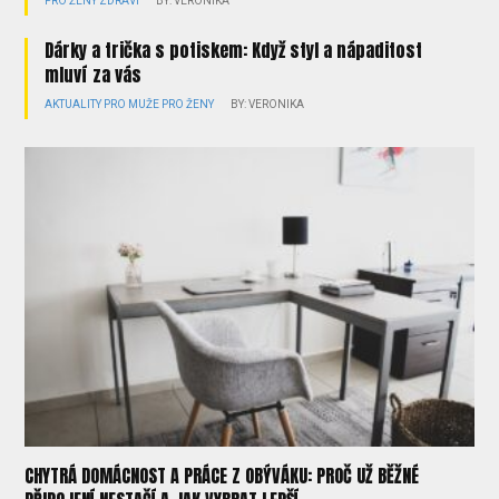
PRO ŽENY
ZDRAVÍ
BY: VERONIKA
Dárky a trička s potiskem: Když styl a nápaditost
mluví za vás
AKTUALITY
PRO MUŽE
PRO ŽENY
BY: VERONIKA
CHYTRÁ DOMÁCNOST A PRÁCE Z OBÝVÁKU: PROČ UŽ BĚŽNÉ