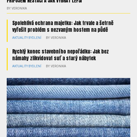
PŘIPOJENÍ NESTAČÍ A JAK VYBRAT LEPŠÍ
BY: VERONIKA
Spolehlivá ochrana majetku: Jak trvale a šetrně
vyřešit problém s nezvaným hostem na půdě
AKTUALITY
BYDLENÍ
BY: VERONIKA
Rychlý konec stavebního nepořádku: Jak bez
námahy zlikvidovat suť a starý nábytek
AKTUALITY
BYDLENÍ
BY: VERONIKA