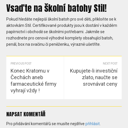
Vsaďte na školní batohy Stil!
Pokud hledáte nejlepší školní batoh pro své děti, přikloňte se k
aktovkám Stil. Certifikované produkty jsou k dostání v každém
papírnictví i obchodě se školními potřebami. Jakmile se
rozhodnete pro cenově výhodné komplety obsahující batoh,
penál, box na svačinu či peněženku, výrazně ušetříte.
PREVIOUS POST
NEXT POST
Konec Kratomu v
Kupujete-li investiční
Čechách aneb
zlato, naučte se
farmaceutické firmy
srovnávat ceny
vyhrají vždy !
NAPSAT KOMENTÁŘ
Pro přidávání komentářů se musíte nejdříve
přihlásit
.