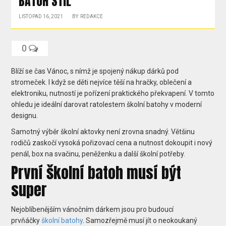
BATOH STIL
LISTOPAD 16, 2021
BY: REDAKCE
0
Blíží se čas Vánoc, s nímž je spojený nákup dárků pod
stromeček. I když se děti nejvíce těší na hračky, oblečení a
elektroniku, nutností je pořízení praktického překvapení. V tomto
ohledu je ideální darovat ratolestem školní batohy v moderní
designu.
Samotný výběr školní aktovky není zrovna snadný. Většinu
rodičů zaskočí vysoká pořizovací cena a nutnost dokoupit i nový
penál, box na svačinu, peněženku a další školní potřeby.
První školní batoh musí být
super
Nejoblíbenějším vánočním dárkem jsou pro budoucí
prvňáčky
školní batohy
. Samozřejmě musí jít o neokoukaný