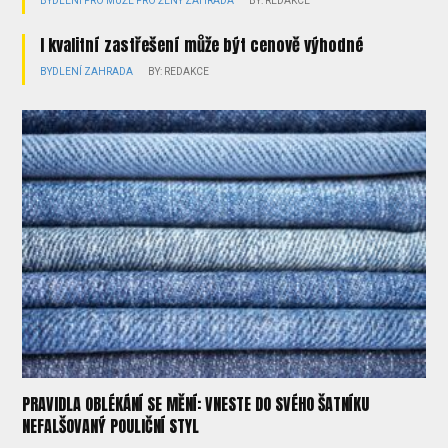
BYDLENÍ
PRO MUŽE
PRO ŽENY
ZAHRADA
BY: REDAKCE
I kvalitní zastřešení může být cenově výhodné
BYDLENÍ
ZAHRADA
BY: REDAKCE
PRAVIDLA OBLÉKÁNÍ SE MĚNÍ: VNESTE DO SVÉHO ŠATNÍKU
NEFALŠOVANÝ POULIČNÍ STYL