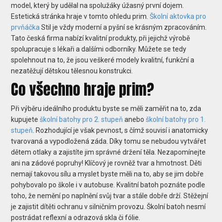
model, který by udělal na spolužáky úžasný první dojem.
Estetická stránka hraje v tomto ohledu prim.
Školní aktovka pro
prvňáčka
Stil je vždy moderní a pyšní se krásným zpracováním.
Tato česká firma nabízí kvalitní produkty, při jejichž výrobě
spolupracuje s lékaři a dalšími odborníky. Můžete se tedy
spolehnout na to, že jsou veškeré modely kvalitní, funkční a
nezatěžují dětskou tělesnou konstrukci.
Co všechno hraje prim?
Při výběru ideálního produktu byste se měli zaměřit na to, zda
kupujete
školní batohy pro 2. stupeň
anebo
školní batohy pro 1.
stupeň
. Rozhodující je však pevnost, s čímž souvisí i anatomicky
tvarovaná a vypodložená záda. Díky tomu se nebudou vytvářet
dětem otlaky a zajistíte jim správné držení těla. Nezapomínejte
ani na zádové popruhy! Klíčový je rovněž tvar a hmotnost. Děti
nemají takovou sílu a myslet byste měli na to, aby se jim dobře
pohybovalo po škole i v autobuse. Kvalitní batoh poznáte podle
toho, že nemění po naplnění svůj tvar a stále dobře drží. Stěžejní
je zajistit dítěti ochranu v silničním provozu. Školní batoh nesmí
postrádat reflexní a odrazová skla či fólie.