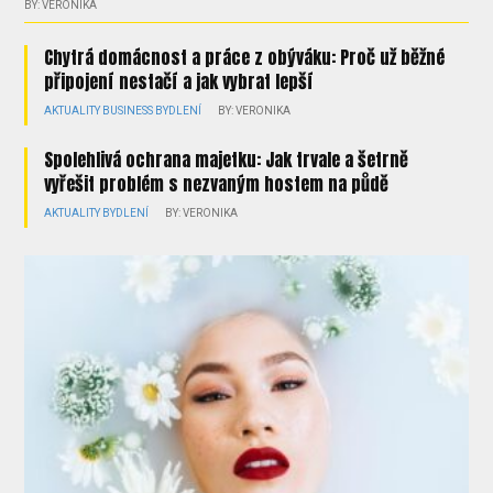
BY: VERONIKA
Chytrá domácnost a práce z obýváku: Proč už běžné
připojení nestačí a jak vybrat lepší
AKTUALITY
BUSINESS
BYDLENÍ
BY: VERONIKA
Spolehlivá ochrana majetku: Jak trvale a šetrně
vyřešit problém s nezvaným hostem na půdě
AKTUALITY
BYDLENÍ
BY: VERONIKA