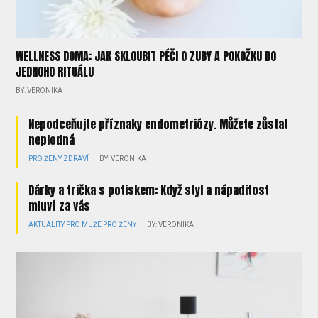
WELLNESS DOMA: JAK SKLOUBIT PÉČI O ZUBY A POKOŽKU DO
JEDNOHO RITUÁLU
BY: VERONIKA
Nepodceňujte příznaky endometriózy. Můžete zůstat
neplodná
PRO ŽENY
ZDRAVÍ
BY: VERONIKA
Dárky a trička s potiskem: Když styl a nápaditost
mluví za vás
AKTUALITY
PRO MUŽE
PRO ŽENY
BY: VERONIKA