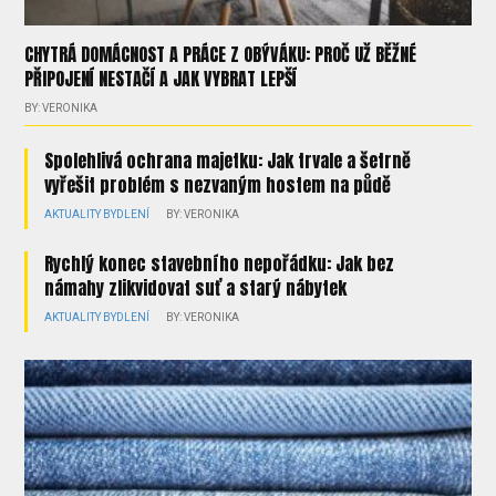
CHYTRÁ DOMÁCNOST A PRÁCE Z OBÝVÁKU: PROČ UŽ BĚŽNÉ
PŘIPOJENÍ NESTAČÍ A JAK VYBRAT LEPŠÍ
BY: VERONIKA
Spolehlivá ochrana majetku: Jak trvale a šetrně
vyřešit problém s nezvaným hostem na půdě
AKTUALITY
BYDLENÍ
BY: VERONIKA
Rychlý konec stavebního nepořádku: Jak bez
námahy zlikvidovat suť a starý nábytek
AKTUALITY
BYDLENÍ
BY: VERONIKA