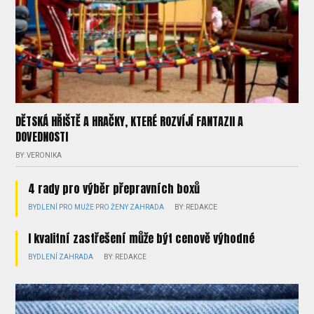
DĚTSKÁ HŘIŠTĚ A HRAČKY, KTERÉ ROZVÍJÍ FANTAZII A
DOVEDNOSTI
BY: VERONIKA
4 rady pro výběr přepravních boxů
BYDLENÍ
PRO MUŽE
PRO ŽENY
ZAHRADA
BY: REDAKCE
I kvalitní zastřešení může být cenově výhodné
BYDLENÍ
ZAHRADA
BY: REDAKCE