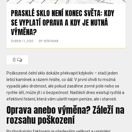
PRASKLÉ SKLO NENÍ KONEC SVĚTA: KDY
SE VYPLATÍ OPRAVA A KDY JE NUTNÁ
VÝMĚNA?
DUBEN 11, 2025
BY: VERONIKA
0
Poškozené čelní sklo dokáže překvapit kdykoliv – stačí jeden
letící kamínek a rázem řešíte, co dál. V první chvíli to možná
vypadá jako drobnost, ale pokud zasáhne zorné pole nebo se
rychle šíří, může jít i o bezpečnost. Naštěstí dnes existují rychlá a
efektivní řešení, která vám ušetří nejen peníze, ale i starosti.
Oprava anebo výměna? Záleží na
rozsahu poškození
Rozhodujícím faktorem je především velikost a umístění