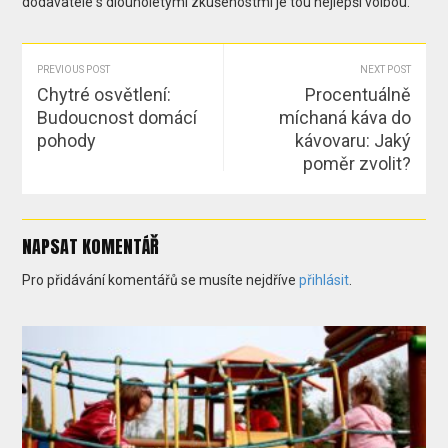
dodavatele s dlouholetými zkušenostmi je tou nejlepší volbou.
PREVIOUS POST
NEXT POST
Chytré osvětlení:
Procentuálně
Budoucnost domácí
míchaná káva do
pohody
kávovaru: Jaký
poměr zvolit?
NAPSAT KOMENTÁŘ
Pro přidávání komentářů se musíte nejdříve
přihlásit
.