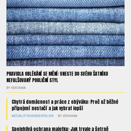
PRAVIDLA OBLÉKÁNÍ SE MĚNÍ: VNESTE DO SVÉHO ŠATNÍKU
NEFALŠOVANÝ POULIČNÍ STYL
BY: VERONIKA
Chytrá domácnost a práce z obýváku: Proč už běžné
připojení nestačí a jak vybrat lepší
AKTUALITY
BUSINESS
BYDLENÍ
BY: VERONIKA
Spolehlivá ochrana majetku: Jak trvale a šetrně