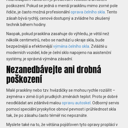
poškození. Pokud se jedná o menší prasklinu mimo zorné pole
řidiče, je často možná profesionální
oprava čelního skla
. Tento
zásah bývá rychlý, cenově dostupný a zvládne ho zkušený
technik během hodiny.
Naopak, pokud prasklina zasahuje do výhledu, je větší než
několik centimetrů, nebo se nachází u okraje skla, bude
bezpečnější a efektivnější
výměna čelního skla
. Zvláště u
moderních vozidel, kde je čelní sklo napojeno na asistenční
systémy, je správná výměna zásadní.
Nezanedbávejte ani drobná
poškození
Malé praskliny nebo tzv. hvězdičky se mohou rychle rozšířit –
zejména v zimě či při prudkých změnách teplot. Proto je dobré
neodkládat ani zdánlivě malou
opravu autoskel
. Odborný servis
pomocí speciální pryskyřice obnoví pevnost i průhlednost skla
tak, že po zásahu často téměř nic nepoznáte.
Myslete také na to, že většina pojišťoven tyto opravy proplácí v