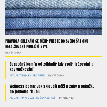
PRAVIDLA OBLÉKÁNÍ SE MĚNÍ: VNESTE DO SVÉHO ŠATNÍKU
NEFALŠOVANÝ POULIČNÍ STYL
BY: VERONIKA
Bezpečný komín od základů: kdy zvolit frézování a
kdy vložkování
AKTUALITY
BYDLENÍ
PRO MUŽE
BY: VERONIKA
Wellness doma: Jak skloubit péči o zuby a pokožku
do jednoho rituálu
AKTUALITY
PRO MUŽE
PRO ŽENY
ZDRAVÍ
BY: VERONIKA