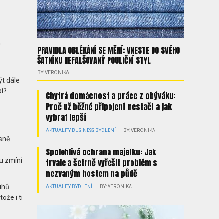
m
PRAVIDLA OBLÉKÁNÍ SE MĚNÍ: VNESTE DO SVÉHO
h
ŠATNÍKU NEFALŠOVANÝ POULIČNÍ STYL
BY: VERONIKA
ýt dále
bí?
Chytrá domácnost a práce z obýváku:
Proč už běžné připojení nestačí a jak
vybrat lepší
AKTUALITY
BUSINESS
BYDLENÍ
BY: VERONIKA
sně
Spolehlivá ochrana majetku: Jak
u zmíní
trvale a šetrně vyřešit problém s
nezvaným hostem na půdě
uhů
AKTUALITY
BYDLENÍ
BY: VERONIKA
ože i ti