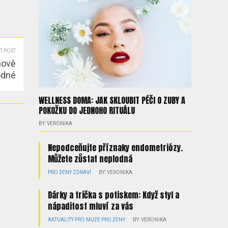
T POST
nově
odné
WELLNESS DOMA: JAK SKLOUBIT PÉČI O ZUBY A
POKOŽKU DO JEDNOHO RITUÁLU
BY: VERONIKA
Nepodceňujte příznaky endometriózy.
Můžete zůstat neplodná
PRO ŽENY
ZDRAVÍ
BY: VERONIKA
Dárky a trička s potiskem: Když styl a
nápaditost mluví za vás
AKTUALITY
PRO MUŽE
PRO ŽENY
BY: VERONIKA