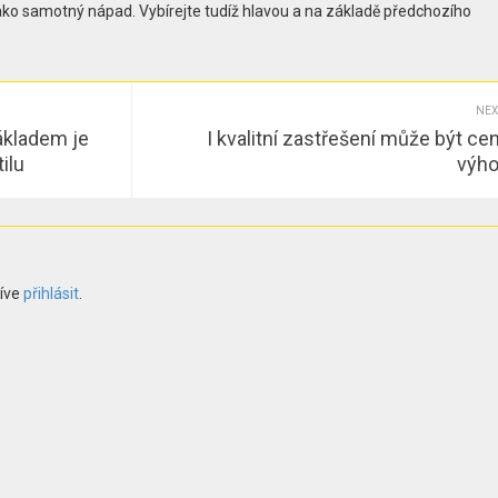
jako samotný nápad. Vybírejte tudíž hlavou a na základě předchozího
NEX
ákladem je
I kvalitní zastřešení může být ce
ilu
výh
říve
přihlásit
.