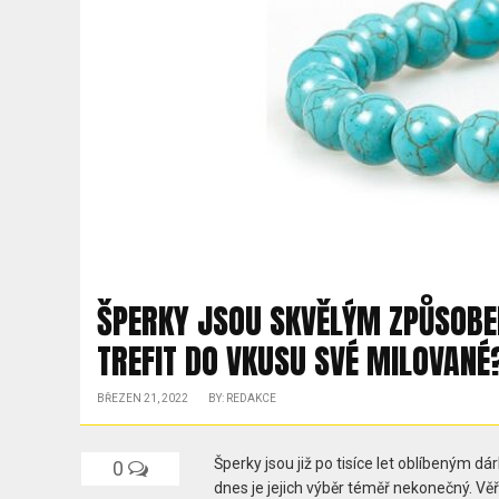
ŠPERKY JSOU SKVĚLÝM ZPŮSOBEM,
TREFIT DO VKUSU SVÉ MILOVANÉ
BŘEZEN 21, 2022
BY: REDAKCE
Šperky jsou již po tisíce let oblíbeným 
0
dnes je jejich výběr téměř nekonečný. Vě