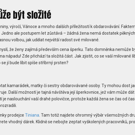
že být složité
niny, výročí, Vánoce a mnoho dalších příležitostí k obdarovávání. Fakte
. Jedno ale postupem let zůstává – žádná žena nemá dostatek pěknýc
snou volbou, jak udělat největší radost své milované.
 myslí, že ženy zajímá především cena šperku. Tato domněnka nemůže b
 nápadu! Zde přichází ta složitá část. Jak zjistit, co se vaší milované lí
 se jí bude líbit spíše stříbrný prsten?
tat kamarádek, matky či sestry obdarovávané osoby. Ty mohou dost ja
uje. Další možností je tajná návštěva její šperkovnice, jež vám může dát
 je naslouchání vaší drahé polovičce, protože každá žena se čas od čas
rozradili.
ránky prodejce
Tiniana
. Tam totiž najdete ohromný výběr všemožných dr
te vhodný dárek. Klidně se nebojte zeptat vyškolených pracovníků, prot