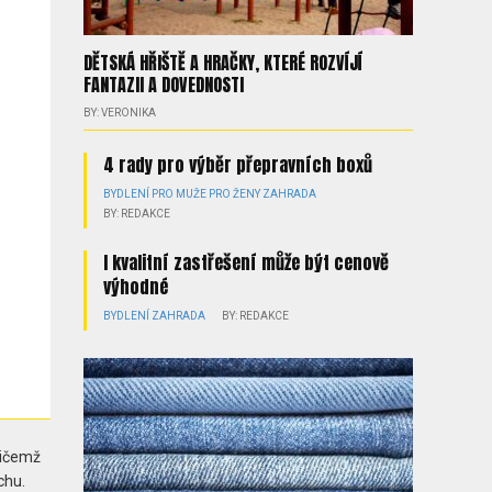
DĚTSKÁ HŘIŠTĚ A HRAČKY, KTERÉ ROZVÍJÍ
FANTAZII A DOVEDNOSTI
BY: VERONIKA
4 rady pro výběr přepravních boxů
BYDLENÍ
PRO MUŽE
PRO ŽENY
ZAHRADA
BY: REDAKCE
I kvalitní zastřešení může být cenově
výhodné
BYDLENÍ
ZAHRADA
BY: REDAKCE
řičemž
chu.