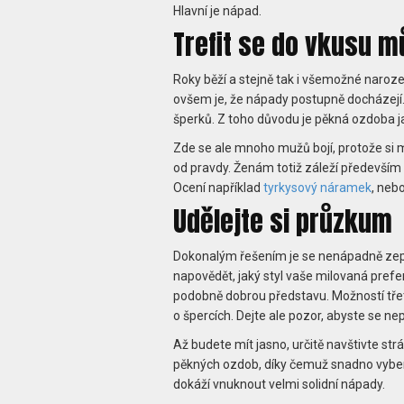
Hlavní je nápad.
Trefit se do vkusu mů
Roky běží a stejně tak i všemožné naroze
ovšem je, že nápady postupně docházejí
šperků. Z toho důvodu je pěkná ozdoba ja
Zde se ale mnoho mužů bojí, protože si
od pravdy. Ženám totiž záleží především na
Ocení například
tyrkysový náramek
, nebo
Udělejte si průzkum
Dokonalým řešením je se nenápadně zep
napovědět, jaký styl vaše milovaná prefer
podobně dobrou představu. Možností třetí
o špercích. Dejte ale pozor, abyste se nep
Až budete mít jasno, určitě navštivte st
pěkných ozdob, díky čemuž snadno vybere
dokáží vnuknout velmi solidní nápady.