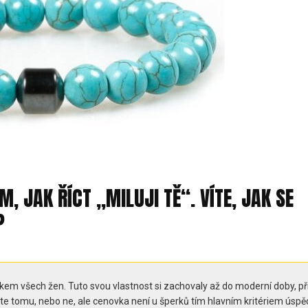
 JAK ŘÍCT „MILUJI TĚ“. VÍTE, JAK SE
?
dárkem všech žen. Tuto svou vlastnost si zachovaly až do moderní doby, p
řte tomu, nebo ne, ale cenovka není u šperků tím hlavním kritériem úspě