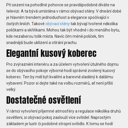
Při sezení na pohodlné pohovce se pravděpodobně díváte na
televizi. A ta bývá umístěna v rámci obývací stěny. V dnešní době
je hlavním trendem jednoduchost a elegance spočívající v
čistých liniích. Takové
obývací stěny
tak bývají tvořené několika
poličkami a skříňkami. Mohou tak být vhodné i do menšího bytu,
kde nezaberou tolik místa. Navíc čím méně poliček, tím
snadnější bude uklízení a otírání prachu.
Elegantní kusový koberec
Pro zvýraznění interiéru a za účelem vytvoření útulného dojmu
se do obývacího pokoje výborně hodí správně zvolený kusový
koberec. Ten by měl být kvalitní a barevně sladěný k dalšímu
vybavení. Pozor si dejte také na volbu rozměrů, ať není příliš
velký.
Dostatečné osvětlení
V rámci vytvoření příjemné atmosféry a regulace několika druhů
osvětlení, si obývací pokoj zaslouží více svítidel. Naprostým
základem je lustr či podobné stropní svítidlo. K tomu se hodí