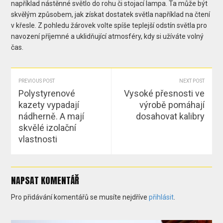
například nástěnné světlo do rohu či stojací lampa. Ta může být
skvělým způsobem, jak získat dostatek světla například na čtení
v křesle. Z pohledu žárovek volte spíše teplejší odstín světla pro
navození příjemné a uklidňující atmosféry, kdy si užíváte volný
čas.
PREVIOUS POST
NEXT POST
Polystyrenové
Vysoké přesnosti ve
kazety vypadají
výrobě pomáhají
nádherně. A mají
dosahovat kalibry
skvělé izolační
vlastnosti
NAPSAT KOMENTÁŘ
Pro přidávání komentářů se musíte nejdříve
přihlásit
.